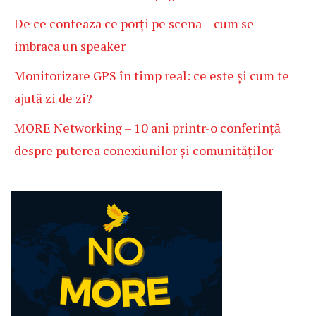
De ce conteaza ce porți pe scena – cum se
imbraca un speaker
Monitorizare GPS în timp real: ce este și cum te
ajută zi de zi?
MORE Networking – 10 ani printr-o conferință
despre puterea conexiunilor și comunităților