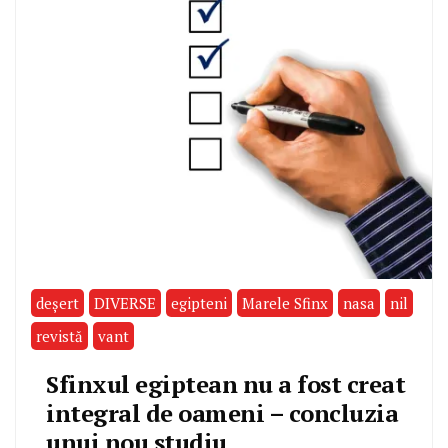
deşert
DIVERSE
egipteni
Marele Sfinx
nasa
nil
revistă
vant
Sfinxul egiptean nu a fost creat
integral de oameni – concluzia
unui nou studiu