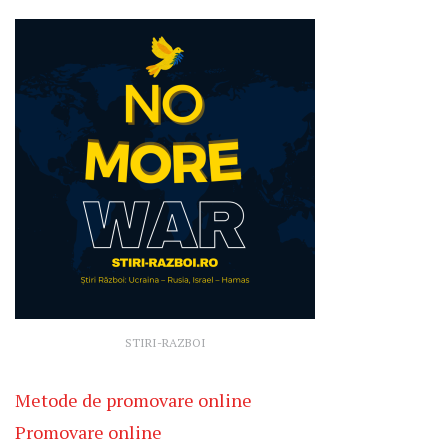
STIRI-RAZBOI
Metode de promovare online
Promovare online