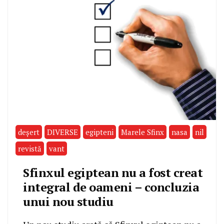
deşert
DIVERSE
egipteni
Marele Sfinx
nasa
nil
revistă
vant
Sfinxul egiptean nu a fost creat
integral de oameni – concluzia
unui nou studiu