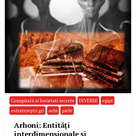
Conspiratii si Societati secrete
DIVERSE
egipt
extratereştri gri
ochi
piele
Arhoni: Entităţi
interdimensionale şi