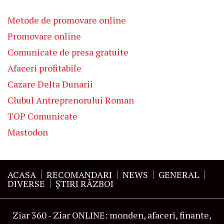
Metode de promovare online
Promovare online
Comunicate de presa gratuite
Afaceri profitabile
Cazare Delta Dunarii
Clubul Antreprenorului Roman
TOP Comunicate
Mastodon
ACASA
RECOMANDARI
NEWS
GENERAL
DIVERSE
ŞTIRI RĂZBOI
Ziar 360 - Ziar ONLINE: monden, afaceri, finante,