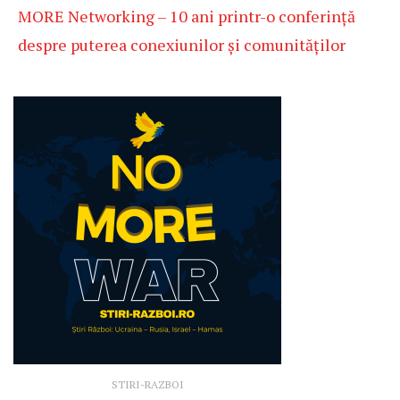
MORE Networking – 10 ani printr-o conferință
despre puterea conexiunilor și comunităților
STIRI-RAZBOI