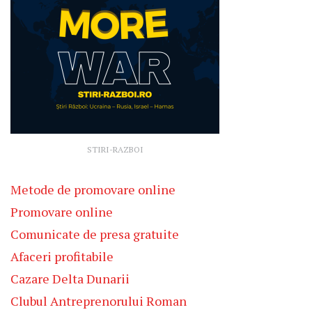
STIRI-RAZBOI
Metode de promovare online
Promovare online
Comunicate de presa gratuite
Afaceri profitabile
Cazare Delta Dunarii
Clubul Antreprenorului Roman