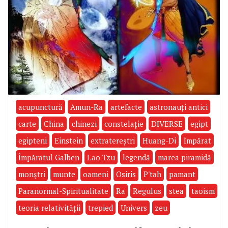
acupunctură
Amun-Ra
artefacte
astronauţi antici
carte
China
chinezi
constelaţie
DIVERSE
egipt
egipteni
Einstein
extratereştri
Huang-Di
împărat
Împăratul Galben
Lao Tzu
legendă
marea piramidă
monştri
munte
oameni
Osiris
P'tah
pamant
Paranormal-Spiritualitate
Ra
Regulus
stea
taoism
teoria relativităţii
trepied
Univers
zeu