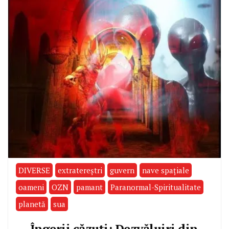
DIVERSE
extratereştri
guvern
nave spaţiale
oameni
OZN
pamant
Paranormal-Spiritualitate
planetă
sua
„Îngerii căzuți: Dezvăluiri din