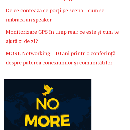
De ce conteaza ce porți pe scena – cum se
imbraca un speaker
Monitorizare GPS în timp real: ce este și cum te
ajută zi de zi?
MORE Networking – 10 ani printr-o conferință
despre puterea conexiunilor și comunităților