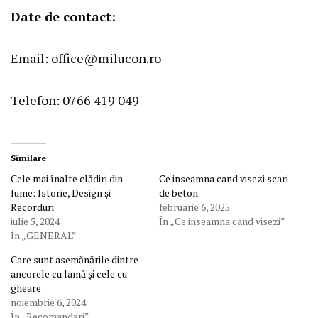
Date de contact:
Email:
office@milucon.ro
Telefon:
0766 419 049
Similare
Cele mai înalte clădiri din
Ce inseamna cand visezi scari
lume: Istorie, Design și
de beton
Recorduri
februarie 6, 2025
iulie 5, 2024
În „Ce inseamna cand visezi”
În „GENERAL”
Care sunt asemănările dintre
ancorele cu lamă și cele cu
gheare
noiembrie 6, 2024
În „Recomandari”