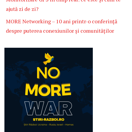
ajută zi de zi?
MORE Networking – 10 ani printr-o conferință
despre puterea conexiunilor și comunităților