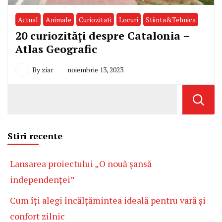
Actual
Animale
Curiozitati
Locuri
Stiinta&Tehnica
20 curiozități despre Catalonia –
Atlas Geografic
By
ziar
noiembrie 13, 2023
Stiri recente
Lansarea proiectului „O nouă șansă
independenței”
Cum îți alegi încălțămintea ideală pentru vară și
confort zilnic