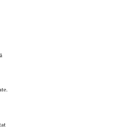
că
ate.
tat