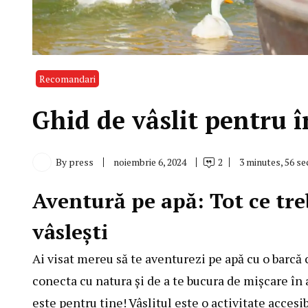
Recomandari
Ghid de vâslit pentru î
By
press
noiembrie 6, 2024
2
3 minutes, 56 s
Aventură pe apă: Tot ce treb
vâslești
Ai visat mereu să te aventurezi pe apă cu o barcă 
conecta cu natura și de a te bucura de mișcare în 
este pentru tine! Vâslitul este o activitate accesib