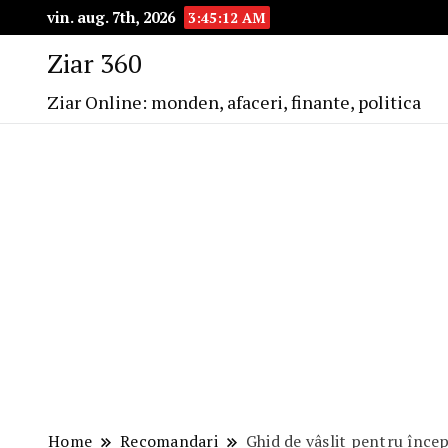
vin. aug. 7th, 2026
3:45:13 AM
Ziar 360
Ziar Online: monden, afaceri, finante, politica
Home
Recomandari
Ghid de vâslit pentru înce