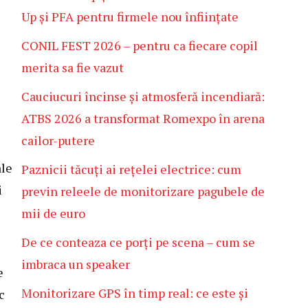
Up și PFA pentru firmele nou înființate
CONIL FEST 2026 – pentru ca fiecare copil
merita sa fie vazut
Cauciucuri încinse și atmosferă incendiară:
ATBS 2026 a transformat Romexpo în arena
cailor-putere
ale
Paznicii tăcuți ai rețelei electrice: cum
i
previn releele de monitorizare pagubele de
mii de euro
De ce conteaza ce porți pe scena – cum se
imbraca un speaker
e
Monitorizare GPS în timp real: ce este și
c