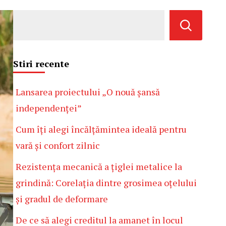
Stiri recente
Lansarea proiectului „O nouă șansă
independenței”
Cum îți alegi încălțămintea ideală pentru
vară și confort zilnic
Rezistența mecanică a țiglei metalice la
grindină: Corelația dintre grosimea oțelului
și gradul de deformare
De ce să alegi creditul la amanet în locul