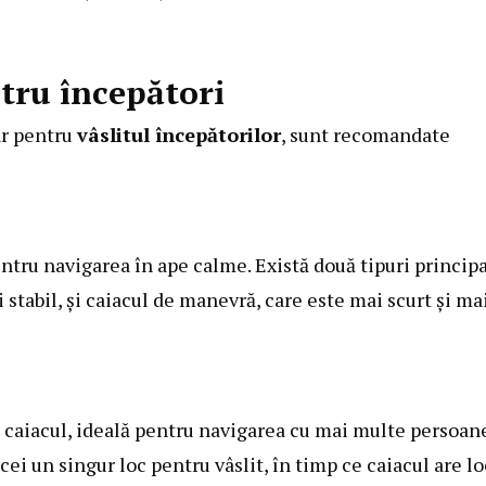
ntru începători
dar pentru
vâslitul începătorilor
, sunt recomandate
pentru navigarea în ape calme. Există două tipuri princip
i stabil, și caiacul de manevră, care este mai scurt și ma
t caiacul, ideală pentru navigarea cu mai multe persoan
i un singur loc pentru vâslit, în timp ce caiacul are lo