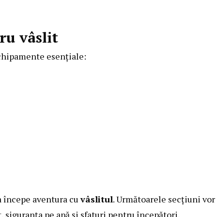
u vâslit
echipamente esențiale:
 a începe aventura cu
vâslitul
. Următoarele secțiuni vor
, siguranța pe apă și sfaturi pentru începători.