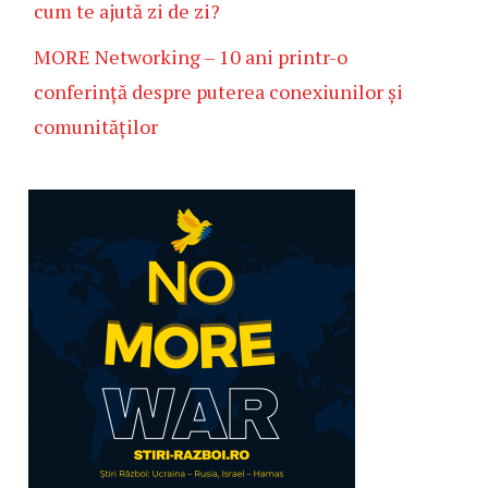
cum te ajută zi de zi?
MORE Networking – 10 ani printr-o
conferință despre puterea conexiunilor și
comunităților