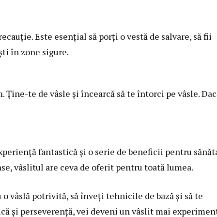
ecauție. Este esențial să porți o vestă de salvare, să fii
ti în zone sigure.
 Ține-te de vâsle și încearcă să te întorci pe vâsle. Da
experiență fantastică și o serie de beneficii pentru sănăt
nse, vâslitul are ceva de oferit pentru toată lumea.
 o vâslă potrivită, să înveți tehnicile de bază și să te
tică și perseverență, vei deveni un vâslit mai experimen