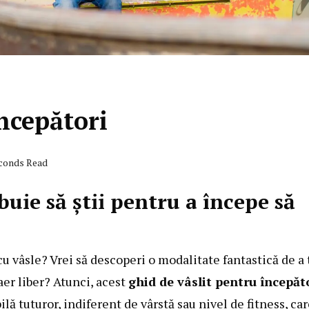
ncepători
econds Read
uie să știi pentru a începe să
cu vâsle? Vrei să descoperi o modalitate fantastică de a 
aer liber? Atunci, acest
ghid de vâslit pentru începăt
ilă tuturor, indiferent de vârstă sau nivel de fitness, ca