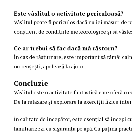
Este vâslitul o activitate periculoasă?
Vâslitul poate fi periculos dacă nu iei măsuri de pr
conștient de condițiile meteorologice și să vâsleș
Ce ar trebui să fac dacă mă răstorn?
În caz de răsturnare, este important să rămâi calm.
nu reușești, apelează la ajutor.
Concluzie
Vâslitul este o activitate fantastică care oferă o 
De la relaxare și explorare la exerciții fizice inte
În calitate de începător, este esențial să începi cu
familiarizezi cu siguranța pe apă. Cu puțină prac