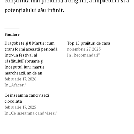
conștiință mai profundă a originii, a impactului și a
potențialului său infinit.
Similare
Dragobete și 8 Martie: cum
Top 15 prajituri de casa
transformi această perioadă
noiembrie 27, 2023
într-un festival al
În „Recomandari”
răsfățuluiFebruarie și
începutul lunii martie
marchează, an de an
februarie 17, 2026
În „Afaceri”
Ce inseamna cand visezi
ciocolata
februarie 17, 2025
În „Ce inseamna cand visezi”