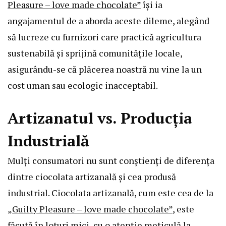
Pleasure – love made chocolate”
își ia
angajamentul de a aborda aceste dileme, alegând
să lucreze cu furnizori care practică agricultura
sustenabilă și sprijină comunitățile locale,
asigurându-se că plăcerea noastră nu vine la un
cost uman sau ecologic inacceptabil.
Artizanatul vs. Producția
Industrială
Mulți consumatori nu sunt conștienți de diferența
dintre ciocolata artizanală și cea produsă
industrial. Ciocolata artizanală, cum este cea de la
„Guilty Pleasure – love made chocolate”
, este
făcută în loturi mici, cu o atenție meticulă la