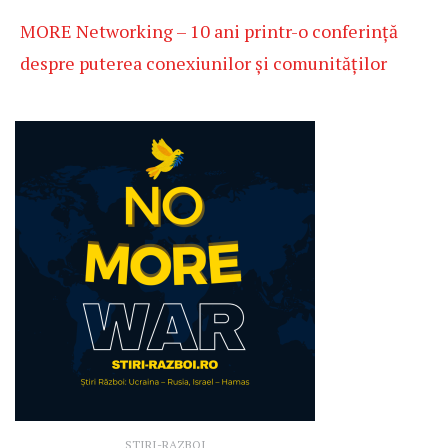
MORE Networking – 10 ani printr-o conferință
despre puterea conexiunilor și comunităților
STIRI-RAZBOI