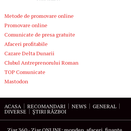
Metode de promovare online
Promovare online
Comunicate de presa gratuite
Afaceri profitabile
Cazare Delta Dunarii
Clubul Antreprenorului Roman
TOP Comunicate
Mastodon
ACASA
RECOMANDARI
NEWS
GENERAL
DIVERSE
ŞTIRI RĂZBOI
Ziar 360 - Ziar ONLINE: monden, afaceri, finante,