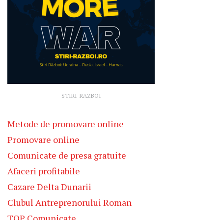
STIRI-RAZBOI
Metode de promovare online
Promovare online
Comunicate de presa gratuite
Afaceri profitabile
Cazare Delta Dunarii
Clubul Antreprenorului Roman
TOP Comunicate