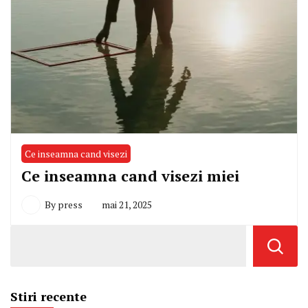
Ce inseamna cand visezi
Ce inseamna cand visezi miei
By
press
mai 21, 2025
Stiri recente