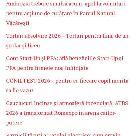
Ambrozia trebuie smulsă acum: apel la voluntari
pentru acțiune de curățare în Parcul Natural
Văcărești
Torturi absolvire 2026 – Torturi pentru final de an
școlar și liceu
Cont Start-Up și PFA: află beneficiile Start-Up și
PFA pentru firmele nou înființate
CONIL FEST 2026 – pentru ca fiecare copil merita
sa fie vazut
Cauciucuri încinse și atmosferă incendiară: ATBS
2026 a transformat Romexpo în arena cailor-
putere
Paznicii tăcuți ai rețelei electrice: cum previn