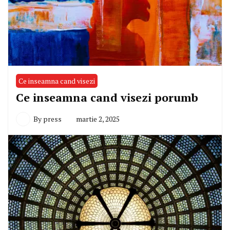
Ce inseamna cand visezi
Ce inseamna cand visezi porumb
By
press
martie 2, 2025