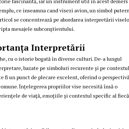
torie fascinantă, iar un instrument util în acest demers
exemplu, ce inseamna cand visezi avion, un simbol puter
rticol se concentrează pe abordarea interpretării viselo
cripta mesajele subconștientului.
ortanța Interpretării
e, cu o istorie bogată în diverse culturi. De-a lungul
erpretare, bazate pe simboluri recurente și pe contextu
ate fi un punct de plecare excelent, oferind o perspectiv
comune. Înțelegerea propriilor vise necesită însă o
iențele de viață, emoțiile și contextul specific al fiecă