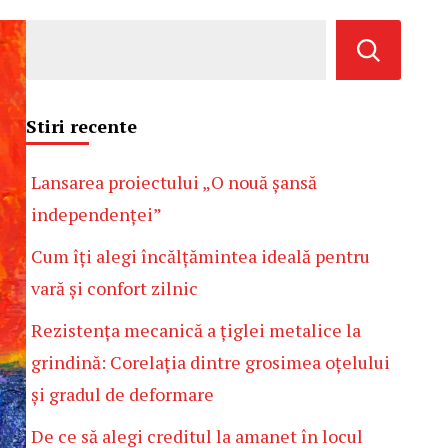
Stiri recente
Lansarea proiectului „O nouă șansă
independenței”
Cum îți alegi încălțămintea ideală pentru
vară și confort zilnic
Rezistența mecanică a țiglei metalice la
grindină: Corelația dintre grosimea oțelului
și gradul de deformare
De ce să alegi creditul la amanet în locul