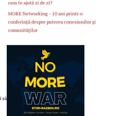
cum te ajută zi de zi?
MORE Networking – 10 ani printr-o
conferință despre puterea conexiunilor și
comunităților
ă să