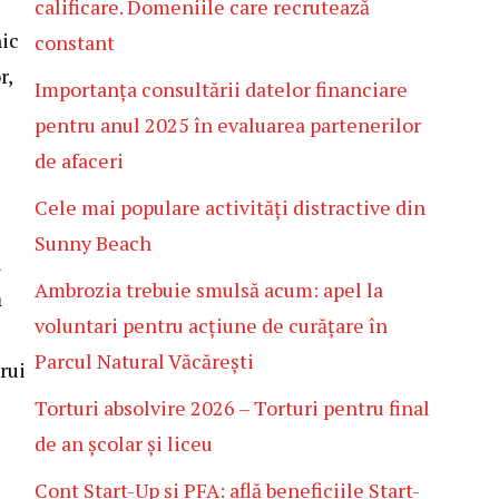
calificare. Domeniile care recrutează
nic
constant
r,
Importanța consultării datelor financiare
pentru anul 2025 în evaluarea partenerilor
de afaceri
Cele mai populare activități distractive din
Sunny Beach
l
Ambrozia trebuie smulsă acum: apel la
ă
voluntari pentru acțiune de curățare în
Parcul Natural Văcărești
rui
Torturi absolvire 2026 – Torturi pentru final
de an școlar și liceu
Cont Start-Up și PFA: află beneficiile Start-