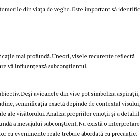
 temerile din viața de veghe. Este important să identific
icație mai profundă. Uneori, visele recurente reflectă
are vă influențează subconștientul.
biectiv. Deși avioanele din vise pot simboliza aspirații,
tudine, semnificația exactă depinde de contextul visului
 ale visătorului. Analiza propriilor emoții și a detalii
fundă a mesajului subconștient. Nu există o interpretare
elor cu evenimente reale trebuie abordată cu precauție.