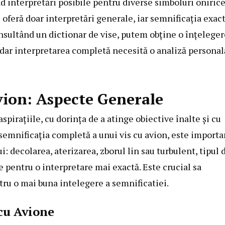
d interpretări posibile pentru diverse simboluri onirice
 oferă doar interpretări generale, iar semnificația exac
onsultând un dictionar de vise, putem obține o înțeleger
dar interpretarea completă necesită o analiză personal
vion: Aspecte Generale
aspirațiile, cu dorința de a atinge obiective înalte și cu
 semnificația completă a unui vis cu avion, este importa
i: decolarea, aterizarea, zborul lin sau turbulent, tipul 
se pentru o interpretare mai exactă. Este crucial sa
ru o mai buna intelegere a semnificatiei.
 cu Avione