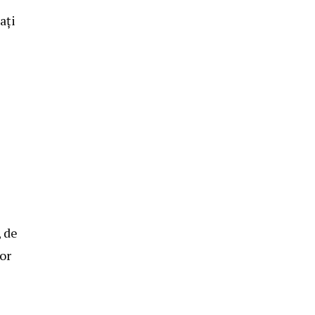
ați
, de
lor