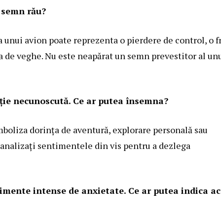
n semn rău?
a unui avion poate reprezenta o pierdere de control, o f
ața de veghe. Nu este neapărat un semn prevestitor al un
ație necunoscută. Ce ar putea însemna?
mboliza dorința de aventură, explorare personală sau
ă analizați sentimentele din vis pentru a dezlega
timente intense de anxietate. Ce ar putea indica ac