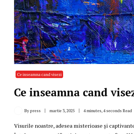
Ce inseamna cand visezi
Ce inseamna cand visez
By
press
martie 3, 2025
4 minutes, 4 seconds Read
Visurile noastre, adesea misterioase și captivante,