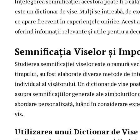
Înțelegerea semnificației acestora poate fi o călă
este un dictionar de vise. Mulți se întreabă, de 
ce apare frecvent în experiențele onirice. Acest a
oferind informații relevante și utile pentru a de
Semnificația Viselor și Imp
Studierea semnificației viselor este o ramură vech
timpului, au fost elaborate diverse metode de int
individual al visătorului. Un dictionar de vise po
asupra semnificațiilor generale ale simbolurilor 
abordare personalizată, luând în considerare exper
vis.
Utilizarea unui Dictionar de Vise