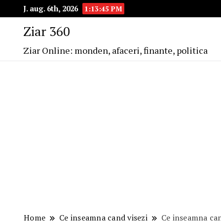
J. aug. 6th, 2026
1:13:46 PM
Ziar 360
Ziar Online: monden, afaceri, finante, politica
Home
Ce inseamna cand visezi
Ce inseamna can