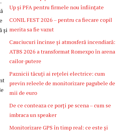
.
Up și PFA pentru firmele nou înființate
tă
CONIL FEST 2026 – pentru ca fiecare copil
e
merita sa fie vazut
ă și
Cauciucuri încinse și atmosferă incendiară:
ATBS 2026 a transformat Romexpo în arena
cailor-putere
Paznicii tăcuți ai rețelei electrice: cum
nt
previn releele de monitorizare pagubele de
de
mii de euro
De ce conteaza ce porți pe scena – cum se
imbraca un speaker
Monitorizare GPS în timp real: ce este și