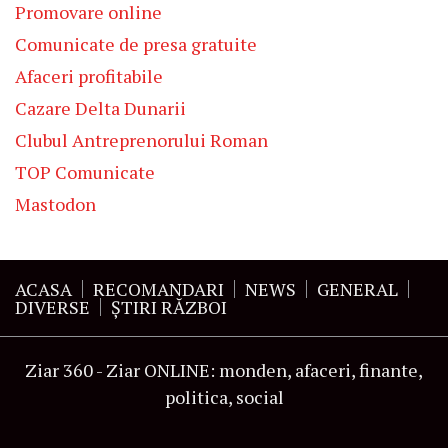
Promovare online
Comunicate de presa gratuite
Afaceri profitabile
Cazare Delta Dunarii
Clubul Antreprenorului Roman
TOP Comunicate
Mastodon
ACASA
RECOMANDARI
NEWS
GENERAL
DIVERSE
ŞTIRI RĂZBOI
Ziar 360 - Ziar ONLINE: monden, afaceri, finante,
politica, social