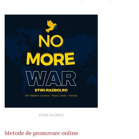
STIRI-RAZBOI
Metode de promovare online