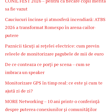
CONIL FEST 2026 – pentru ca fiecare copil merita
sa fie vazut
Cauciucuri încinse și atmosferă incendiară: ATBS
2026 a transformat Romexpo în arena cailor-
putere
Paznicii tăcuți ai rețelei electrice: cum previn
releele de monitorizare pagubele de mii de euro
De ce conteaza ce porți pe scena – cum se
imbraca un speaker
Monitorizare GPS în timp real: ce este și cum te
ajută zi de zi?
MORE Networking – 10 ani printr-o conferință
despre puterea conexiunilor și comunităților