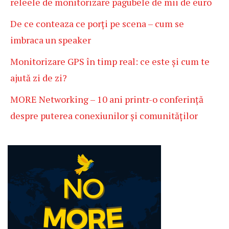
releele de monitorizare pagubele de mii de euro
De ce conteaza ce porți pe scena – cum se
imbraca un speaker
Monitorizare GPS în timp real: ce este și cum te
ajută zi de zi?
MORE Networking – 10 ani printr-o conferință
despre puterea conexiunilor și comunităților