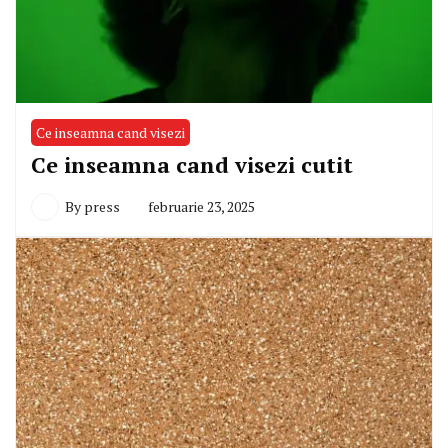
Ce inseamna cand visezi
Ce inseamna cand visezi cutit
By
press
februarie 23, 2025