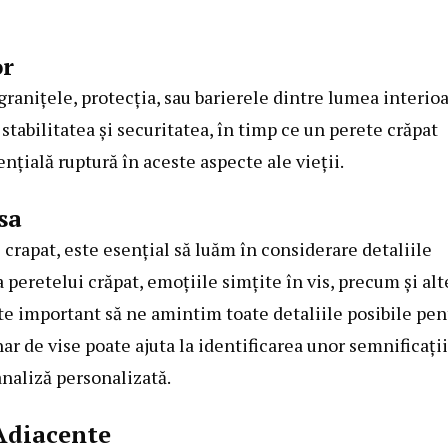
or
 granițele, protecția, sau barierele dintre lumea interio
stabilitatea și securitatea, în timp ce un perete crăpat
ențială ruptură în aceste aspecte ale vieții.
sa
crapat, este esențial să luăm în considerare detaliile
a peretelui crăpat, emoțiile simțite în vis, precum și alt
te important să ne amintim toate detaliile posibile pen
ar de vise poate ajuta la identificarea unor semnificații
naliză personalizată.
 Adiacente