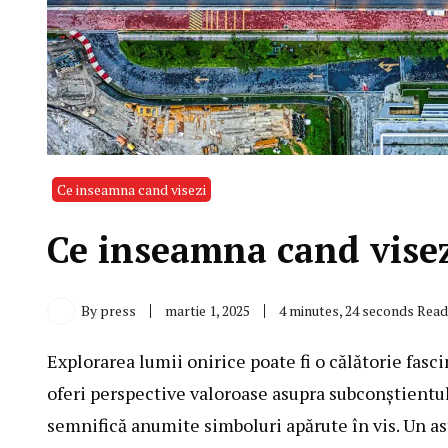
Ce inseamna cand visezi
Ce inseamna cand visez
By
press
martie 1, 2025
4 minutes, 24 seconds Read
Explorarea lumii onirice poate fi o călătorie fasc
oferi perspective valoroase asupra subconștientul
semnifică anumite simboluri apărute în vis. Un ast