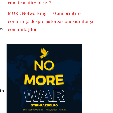
cum te ajută zi de zi?
MORE Networking – 10 ani printr-o
conferință despre puterea conexiunilor și
tea
comunităților
in