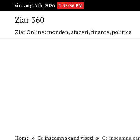
vin. aug. 7th, 2026
1:33:37 PM
Ziar 360
Ziar Online: monden, afaceri, finante, politica
Home
Ce inseamna cand visezi
Ce inseamna can