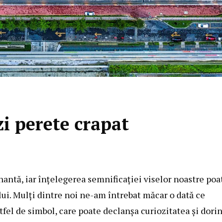
i perete crapat
inantă, iar înțelegerea semnificației viselor noastre poa
ui. Mulți dintre noi ne-am întrebat măcar o dată ce
fel de simbol, care poate declanșa curiozitatea și dori