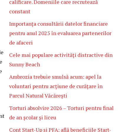
calificare. Domeniile care recrutează
constant
Importanța consultării datelor financiare
pentru anul 2025 în evaluarea partenerilor
de afaceri
de
Cele mai populare activități distractive din
ce
Sunny Beach
e
Ambrozia trebuie smulsă acum: apel la
voluntari pentru acțiune de curățare în
Parcul Natural Văcărești
Torturi absolvire 2026 – Torturi pentru final
nt
de an școlar și liceu
Cont Start-Up și PFA: află beneficiile Start-