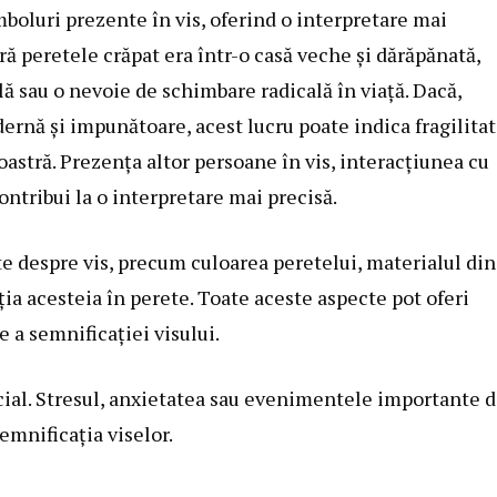
imboluri prezente în vis, oferind o interpretare mai
 peretele crăpat era într-o casă veche și dărăpănată,
ă sau o nevoie de schimbare radicală în viață. Dacă,
dernă și impunătoare, acest lucru poate indica fragilita
astră. Prezența altor persoane în vis, interacțiunea cu
ntribui la o interpretare mai precisă.
te despre vis, precum culoarea peretelui, materialul din
ția acesteia în perete. Toate aceste aspecte pot oferi
 a semnificației visului.
ucial. Stresul, anxietatea sau evenimentele importante d
emnificația viselor.