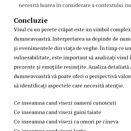
necesită luarea în considerare a contextului in
Concluzie
Visul cu un perete crăpat este un simbol complex 
dumneavoastră. Interpretarea sa depinde de numero
și evenimentele din viața de veghe. În timp ce un 
vulnerabilitate, este important să analizați visul
prezente și emoțiile resimțite. Analiza detaliată 
dumneavoastră vă poate oferi o perspectivă valoro
să identificați aspectele care necesită atenție.
Ce inseamna cand visezi oameni cunoscuti
Ce inseamna cand visezi gaini taiate
Ce inseamna cand visezi ca omori pe cineva
Ce inseamna cand visezi lapte