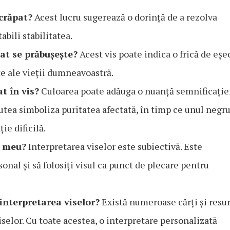
crăpat?
Acest lucru sugerează o dorință de a rezolva
bili stabilitatea.
at se prăbușește?
Acest vis poate indica o frică de eșe
e ale vieții dumneavoastră.
t în vis?
Culoarea poate adăuga o nuanță semnificație
utea simboliza puritatea afectată, în timp ce unul negru
ie dificilă.
i meu?
Interpretarea viselor este subiectivă. Este
onal și să folosiți visul ca punct de plecare pentru
interpretarea viselor?
Există numeroase cărți și resu
selor. Cu toate acestea, o interpretare personalizată