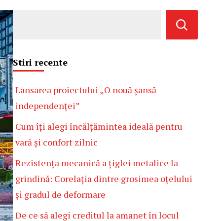
Stiri recente
Lansarea proiectului „O nouă șansă
independenței”
Cum îți alegi încălțămintea ideală pentru
vară și confort zilnic
Rezistența mecanică a țiglei metalice la
grindină: Corelația dintre grosimea oțelului
și gradul de deformare
De ce să alegi creditul la amanet în locul