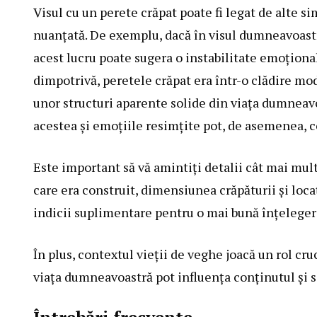
Visul cu un perete crăpat poate fi legat de alte s
nuanțată. De exemplu, dacă în visul dumneavoastră
acest lucru poate sugera o instabilitate emoțional
dimpotrivă, peretele crăpat era într-o clădire mo
unor structuri aparente solide din viața dumneavo
acestea și emoțiile resimțite pot, de asemenea, co
Este important să vă amintiți detalii cât mai mul
care era construit, dimensiunea crăpăturii și loca
indicii suplimentare pentru o mai bună înțelegere
În plus, contextul vieții de veghe joacă un rol cr
viața dumneavoastră pot influența conținutul și s