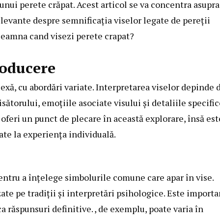
unui perete crăpat. Acest articol se va concentra asupra
elevante despre semnificația viselor legate de pereții
inseamna cand visezi perete crapat?
roducere
exă, cu abordări variate. Interpretarea viselor depinde 
sătorului, emoțiile asociate visului și detaliile specifi
 oferi un punct de plecare în această explorare, însă est
ate la experiența individuală.
pentru a înțelege simbolurile comune care apar în vise.
ate pe tradiții și interpretări psihologice. Este importa
ca răspunsuri definitive. , de exemplu, poate varia în