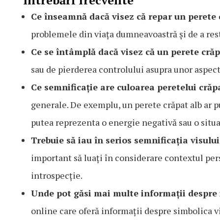
Întrebări frecvente
Ce înseamnă dacă visez că repar un perete 
problemele din viața dumneavoastră și de a resta
Ce se întâmplă dacă visez că un perete crăp
sau de pierderea controlului asupra unor aspect
Ce semnificație are culoarea peretelui crăpa
generale. De exemplu, un perete crăpat alb ar p
putea reprezenta o energie negativă sau o situaț
Trebuie să iau în serios semnificația visulu
important să luați în considerare contextul pers
introspecție.
Unde pot găsi mai multe informații despre 
online care oferă informații despre simbolica vi