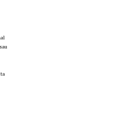
nal
 sau
uta