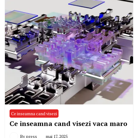
Ce inseamna cand visezi
Ce inseamna cand visezi vaca maro
By
press
mai 17, 2025