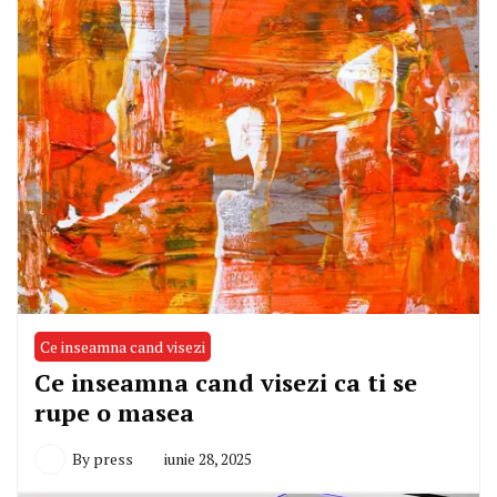
Ce inseamna cand visezi
Ce inseamna cand visezi ca ti se
rupe o masea
By
press
iunie 28, 2025