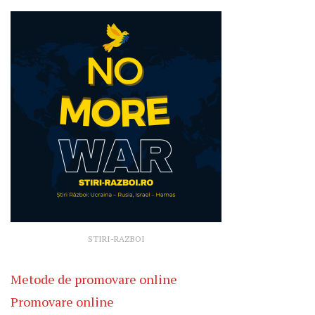
STIRI-RAZBOI
Metode de promovare online
Promovare online