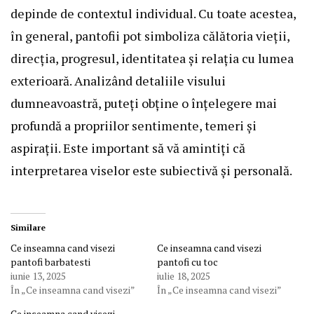
depinde de contextul individual. Cu toate acestea,
în general, pantofii pot simboliza călătoria vieții,
direcția, progresul, identitatea și relația cu lumea
exterioară. Analizând detaliile visului
dumneavoastră, puteți obține o înțelegere mai
profundă a propriilor sentimente, temeri și
aspirații. Este important să vă amintiți că
interpretarea viselor este subiectivă și personală.
Similare
Ce inseamna cand visezi
Ce inseamna cand visezi
pantofi barbatesti
pantofi cu toc
iunie 13, 2025
iulie 18, 2025
În „Ce inseamna cand visezi”
În „Ce inseamna cand visezi”
Ce inseamna cand visezi