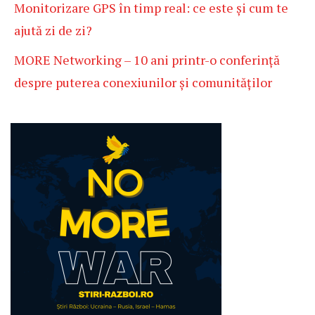
Monitorizare GPS în timp real: ce este și cum te
ajută zi de zi?
MORE Networking – 10 ani printr-o conferință
despre puterea conexiunilor și comunităților