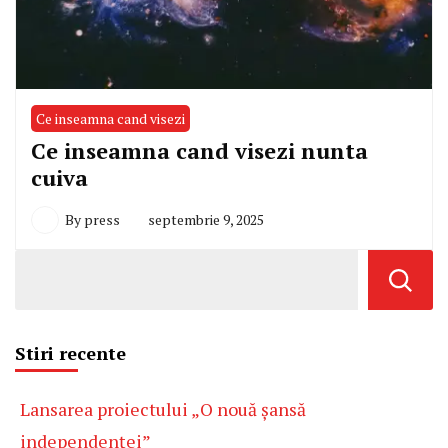
Ce inseamna cand visezi
Ce inseamna cand visezi nunta
cuiva
By
press
septembrie 9, 2025
Stiri recente
Lansarea proiectului „O nouă șansă
independenței”