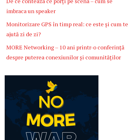
De ce conteaza ce porți pe scena – cum se
imbraca un speaker
Monitorizare GPS în timp real: ce este și cum te
ajută zi de zi?
MORE Networking – 10 ani printr-o conferință
despre puterea conexiunilor și comunităților