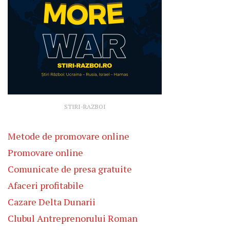
STIRI-RAZBOI
Metode de promovare online
Promovare online
Comunicate de presa gratuite
Afaceri profitabile
Cazare Delta Dunarii
Clubul Antreprenorului Roman