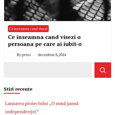
Ce inseamna cand visezi
Ce inseamna cand visezi o
persoana pe care ai iubit-o
By
press
decembrie 8, 2024
Stiri recente
Lansarea proiectului „O nouă șansă
independenței”