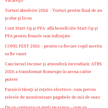
Torturi absolvire 2026 – Torturi pentru final de an
școlar și liceu
Cont Start-Up și PFA: află beneficiile Start-Up și
PFA pentru firmele nou înființate
CONIL FEST 2026 – pentru ca fiecare copil merita
sa fie vazut
Cauciucuri încinse și atmosferă incendiară: ATBS
2026 a transformat Romexpo în arena cailor-
putere
Paznicii tăcuți ai rețelei electrice: cum previn
releele de monitorizare pagubele de mii de euro
De ce conteaza ce porți pe scena – cum se