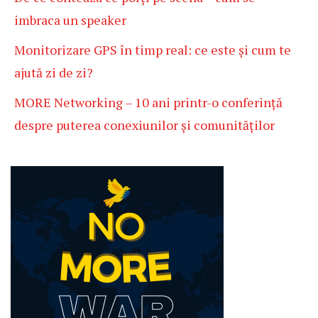
imbraca un speaker
Monitorizare GPS în timp real: ce este și cum te
ajută zi de zi?
MORE Networking – 10 ani printr-o conferință
despre puterea conexiunilor și comunităților