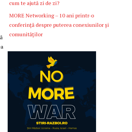
cum te ajută zi de zi?
MORE Networking – 10 ani printr-o
conferință despre puterea conexiunilor și
comunităților
să
ea