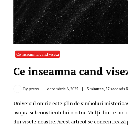
Ce inseamna cand visezi
Ce inseamna cand vise
By
press
octombrie 8, 2025
3 minutes, 57 seconds 
Universul oniric este plin de simboluri misterioas
asupra subconștientului nostru. Mulți dintre noi
din visele noastre. Acest articol se concentrează 