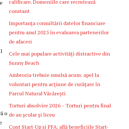
calificare. Domeniile care recrutează
le
constant
Importanța consultării datelor financiare
pentru anul 2025 în evaluarea partenerilor
de afaceri
l
Cele mai populare activități distractive din
Sunny Beach
Ambrozia trebuie smulsă acum: apel la
voluntari pentru acțiune de curățare în
Parcul Natural Văcărești
Torturi absolvire 2026 – Torturi pentru final
ră o
de an școlar și liceu
e
Cont Start-Up și PFA: află beneficiile Start-