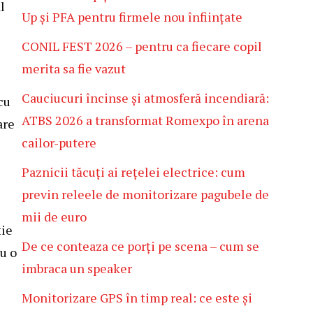
l
Up și PFA pentru firmele nou înființate
CONIL FEST 2026 – pentru ca fiecare copil
merita sa fie vazut
Cauciucuri încinse și atmosferă incendiară:
cu
ATBS 2026 a transformat Romexpo în arena
are
cailor-putere
Paznicii tăcuți ai rețelei electrice: cum
previn releele de monitorizare pagubele de
mii de euro
ție
De ce conteaza ce porți pe scena – cum se
u o
imbraca un speaker
Monitorizare GPS în timp real: ce este și