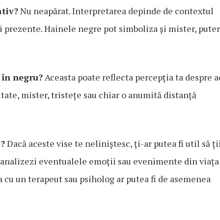
ativ?
Nu neapărat. Interpretarea depinde de contextul
ri prezente. Hainele negre pot simboliza și mister, puter
 în negru?
Aceasta poate reflecta percepția ta despre 
ate, mister, tristețe sau chiar o anumită distanță
e?
Dacă aceste vise te neliniștesc, ți-ar putea fi util să ți
să analizezi eventualele emoții sau evenimente din viața
ția cu un terapeut sau psiholog ar putea fi de asemenea