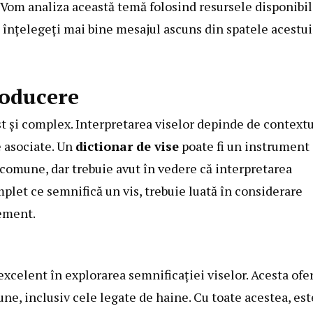
. Vom analiza această temă folosind resursele disponibi
ă înțelegeți mai bine mesajul ascuns din spatele acestui
roducere
t și complex. Interpretarea viselor depinde de contextu
e asociate. Un
dictionar de vise
poate fi un instrument
r comune, dar trebuie avut în vedere că interpretarea
mplet ce semnifică un vis, trebuie luată în considerare
lement.
excelent în explorarea semnificației viselor. Acesta ofe
ne, inclusiv cele legate de haine. Cu toate acestea, est