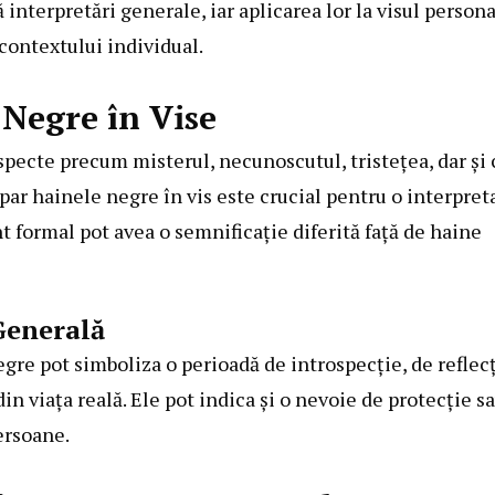
 interpretări generale, iar aplicarea lor la visul persona
contextului individual.
 Negre în Vise
specte precum misterul, necunoscutul, tristețea, dar și 
apar hainele negre în vis este crucial pentru o interpret
 formal pot avea o semnificație diferită față de haine
Generală
egre pot simboliza o perioadă de introspecție, de reflec
 viața reală. Ele pot indica și o nevoie de protecție sa
ersoane.