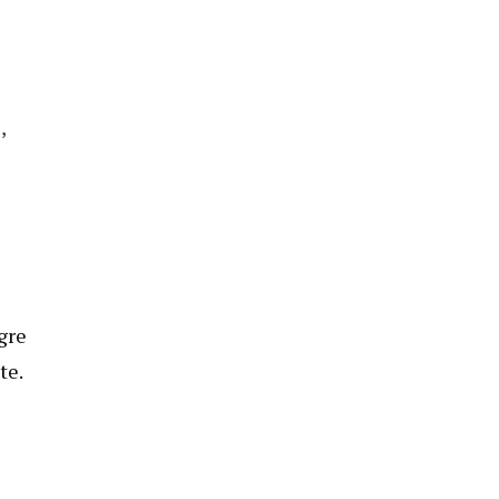
,
egre
te.