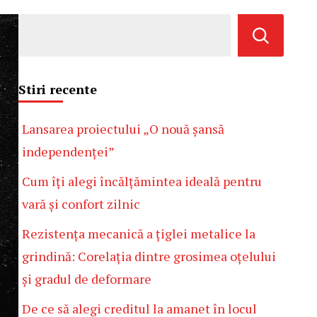
Stiri recente
Lansarea proiectului „O nouă șansă
independenței”
Cum îți alegi încălțămintea ideală pentru
vară și confort zilnic
Rezistența mecanică a țiglei metalice la
grindină: Corelația dintre grosimea oțelului
și gradul de deformare
De ce să alegi creditul la amanet în locul