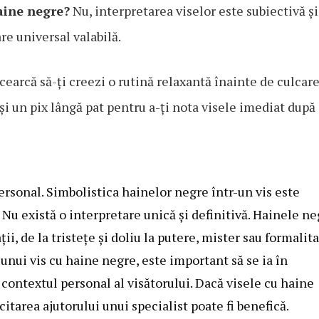
haine negre?
Nu, interpretarea viselor este subiectivă și
re universal valabilă.
cearcă să-ți creezi o rutină relaxantă înainte de culcare
și un pix lângă pat pentru a-ți nota visele imediat după
ersonal. Simbolistica hainelor negre într-un vis este
. Nu există o interpretare unică și definitivă. Hainele n
i, de la tristețe și doliu la putere, mister sau formalita
unui vis cu haine negre, este important să se ia în
i contextul personal al visătorului. Dacă visele cu haine
itarea ajutorului unui specialist poate fi benefică.