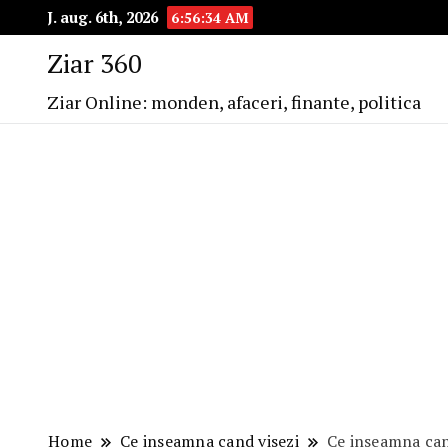
J. aug. 6th, 2026
6:56:35 AM
Ziar 360
Ziar Online: monden, afaceri, finante, politica
Home
Ce inseamna cand visezi
Ce inseamna can