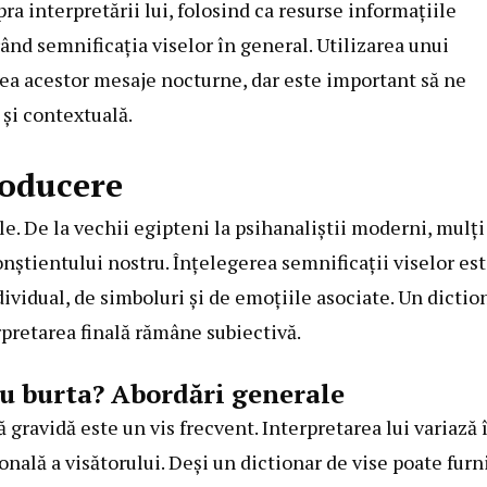
ra interpretării lui, folosind ca resurse informațiile
rând semnificația viselor în general. Utilizarea unui
area acestor mesaje nocturne, dar este important să ne
 și contextuală.
roducere
e. De la vechii egipteni la psihanaliștii moderni, mulți
nștientului nostru. Înțelegerea semnificații viselor es
vidual, de simboluri și de emoțiile asociate. Un dictio
rpretarea finală rămâne subiectivă.
cu burta? Abordări generale
ă gravidă este un vis frecvent. Interpretarea lui variază 
onală a visătorului. Deși un dictionar de vise poate furn