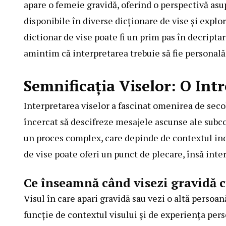
apare o femeie gravidă, oferind o perspectivă asup
disponibile în diverse dicționare de vise și explo
dictionar de vise poate fi un prim pas în decript
amintim că interpretarea trebuie să fie personală
Semnificația Viselor: O Int
Interpretarea viselor a fascinat omenirea de secol
încercat să descifreze mesajele ascunse ale subco
un proces complex, care depinde de contextul indi
de vise poate oferi un punct de plecare, însă inte
Ce înseamnă când visezi gravidă 
Visul în care apari gravidă sau vezi o altă persoan
funcție de contextul visului și de experiența pers