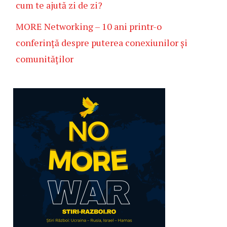
cum te ajută zi de zi?
MORE Networking – 10 ani printr-o
conferință despre puterea conexiunilor și
comunităților