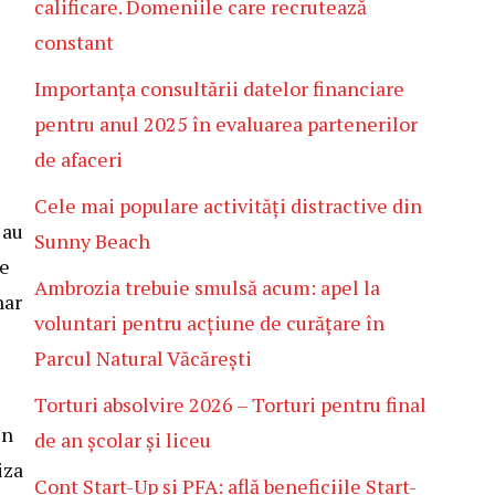
calificare. Domeniile care recrutează
constant
Importanța consultării datelor financiare
pentru anul 2025 în evaluarea partenerilor
de afaceri
Cele mai populare activități distractive din
 au
Sunny Beach
te
Ambrozia trebuie smulsă acum: apel la
nar
voluntari pentru acțiune de curățare în
Parcul Natural Văcărești
Torturi absolvire 2026 – Torturi pentru final
în
de an școlar și liceu
iza
Cont Start-Up și PFA: află beneficiile Start-