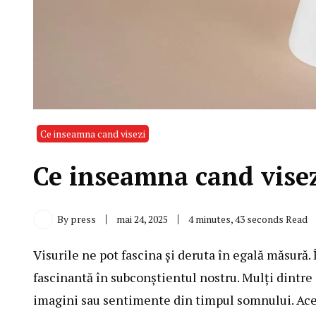
Ce inseamna cand visezi
Ce inseamna cand visez
By
press
mai 24, 2025
4 minutes, 43 seconds Read
Visurile ne pot fascina și deruta în egală măsură. 
fascinantă în subconștientul nostru. Mulți dintr
imagini sau sentimente din timpul somnului. Acest