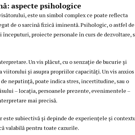
nă: aspecte psihologice
 visătorului, este un simbol complex ce poate reflecta
egat de o sarcină fizică iminentă. Psihologic, o astfel de
i începuturi, proiecte personale în curs de dezvoltare, 
terpretare. Un vis plăcut, cu o senzație de bucurie și
viitorului și asupra propriilor capacități. Un vis anxios
de neputință, poate indica stres, incertitudine, sau o
 visului – locația, persoanele prezente, evenimentele –
nterpretare mai precisă.
r este subiectivă și depinde de experiențele și context
că valabilă pentru toate cazurile.