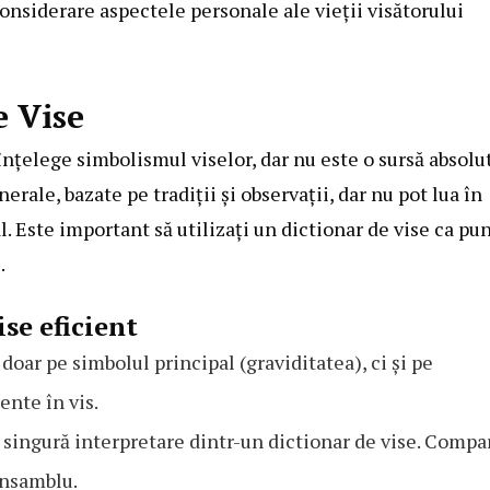
considerare aspectele personale ale vieții visătorului
e Vise
 înțelege simbolismul viselor, dar nu este o sursă absolu
erale, bazate pe tradiții și observații, dar nu pot lua în
. Este important să utilizați un dictionar de vise ca pu
.
se eficient
oar pe simbolul principal (graviditatea), ci și pe
ente în vis.
 singură interpretare dintr-un dictionar de vise. Compa
ansamblu.