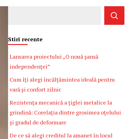
Stiri recente
Lansarea proiectului „O nouă șansă
independenței”
Cum îți alegi încălțămintea ideală pentru
vară și confort zilnic
Rezistența mecanică a țiglei metalice la
grindină: Corelația dintre grosimea oțelului
și gradul de deformare
De ce să alegi creditul la amanet în locul