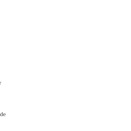
r
 de