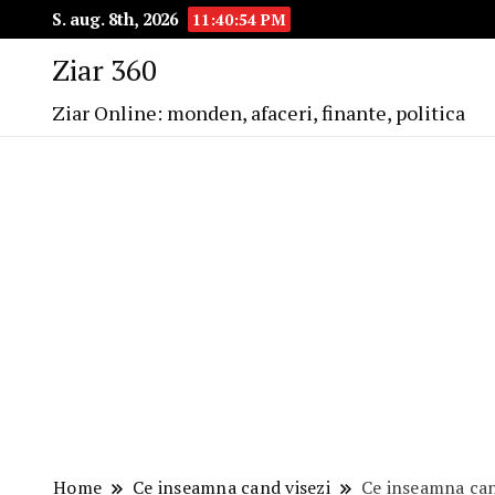
S. aug. 8th, 2026
11:40:55 PM
Ziar 360
Ziar Online: monden, afaceri, finante, politica
Home
Ce inseamna cand visezi
Ce inseamna can