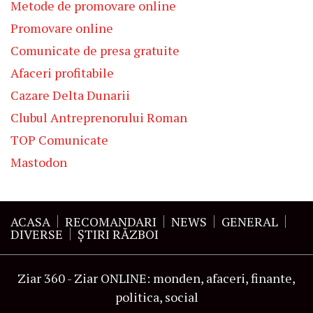
Metode de promovare online
Promovare online
Comunicate de presa gratuite
Afaceri profitabile
Cazare Delta Dunarii
Clubul Antreprenorului Roman
TOP Comunicate
Mastodon
ACASA
RECOMANDARI
NEWS
GENERAL
DIVERSE
ŞTIRI RĂZBOI
Ziar 360 - Ziar ONLINE: monden, afaceri, finante,
politica, social