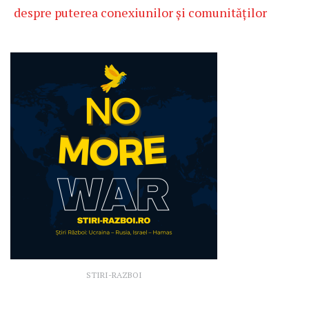
despre puterea conexiunilor și comunităților
STIRI-RAZBOI