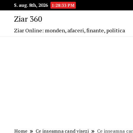
S. aug. 8th, 2026
1:28:34 PM
Ziar 360
Ziar Online: monden, afaceri, finante, politica
Home
Ce inseamna cand visezi
Ce inseamna can