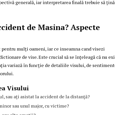
ectivă generală, iar interpretarea finală trebuie să țină
ccident de Masina? Aspecte
t pentru mulți oameni, iar ce inseamna cand visezi
ictionare de vise. Este crucial să se înțeleagă că nu exi
ația variază în funcție de detaliile visului, de sentimen
torului.
ea Visului
l, sau ați asistat la accident de la distanță?
minor sau unul major, cu victime?