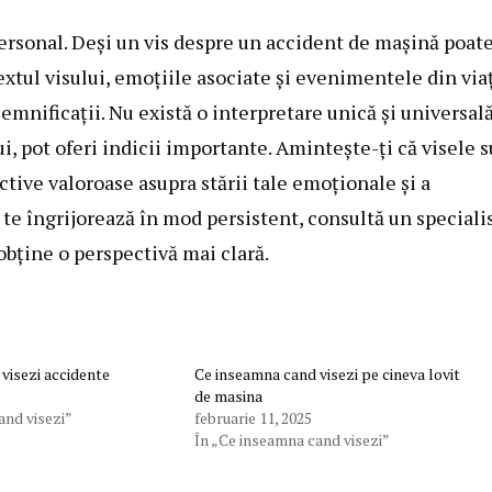
ersonal. Deși un vis despre un accident de mașină poate
xtul visului, emoțiile asociate și evenimentele din via
semnificații. Nu există o interpretare unică și universală
lui, pot oferi indicii importante. Amintește-ți că visele 
ctive valoroase asupra stării tale emoționale și a
e te îngrijorează în mod persistent, consultă un speciali
obține o perspectivă mai clară.
visezi accidente
Ce inseamna cand visezi pe cineva lovit
de masina
and visezi”
februarie 11, 2025
În „Ce inseamna cand visezi”