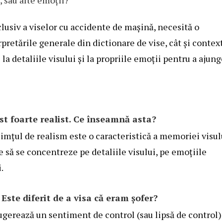
, sau alte emoții?
clusiv a viselor cu accidente de mașină, necesită o
rpretările generale din dictionare de vise, cât și contex
 la detaliile visului și la propriile emoții pentru a ajun
st foarte realist. Ce înseamnă asta?
Simțul de realism este o caracteristică a memoriei visul
e să se concentreze pe detaliile visului, pe emoțiile
.
Este diferit de a visa că eram șofer?
 sugerează un sentiment de control (sau lipsă de control)