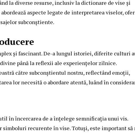
 la diverse resurse, inclusiv la dictionare de vise și
ol abordează aspecte legate de interpretarea viselor, ofe
sajelor subconștiente.
roducere
ex și fascinant. De-a lungul istoriei, diferite culturi 
 divine până la reflexii ale experiențelor zilnice.
eastră către subconștientul nostru, reflectând emoții,
tarea lor necesită o abordare atentă, luând în considera
util în încercarea de a înțelege semnificația unui vis.
 simboluri recurente în vise. Totuși, este important să