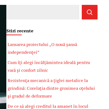
Stiri recente
Lansarea proiectului „O nouă șansă
independenței”
Cum îți alegi încălțămintea ideală pentru
vară și confort zilnic
Rezistența mecanică a țiglei metalice la
grindină: Corelația dintre grosimea oțelului
și gradul de deformare
De ce să alegi creditul la amanet în locul