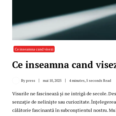
Ce inseamna cand visezi
Ce inseamna cand visez
By
press
mai 10, 2025
4 minutes, 5 seconds Read
Visurile ne fascinează și ne intrigă de secole. Des
senzație de neliniște sau curiozitate. Înțelegere
călătorie fascinantă în subconștientul nostru. Mul