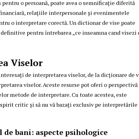
s pentru o persoană, poate avea o semnificație diferită
 financiară, relațiile interpersonale și evenimentele
ntru o interpretare corectă. Un dictionar de vise poate
i definitive pentru întrebarea „ce inseamna cand visezi 
ea Viselor
teresați de interpretarea viselor, de la dicționare de v
erpretarea viselor. Aceste resurse pot oferi o perspectivă
telor metode de interpretare. Cu toate acestea, este
pirit critic și să nu vă bazați exclusiv pe interpretările
l de bani: aspecte psihologice