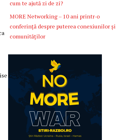
cum te ajută zi de zi?
MORE Networking – 10 ani printr-o
conferință despre puterea conexiunilor și
ca
comunităților
ise