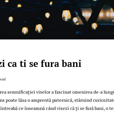
 ca ti se fura bani
Read
erea semnificației viselor a fascinat omenirea de-a lung
ens poate lăsa o amprentă puternică, stârnind curiozitat
 întreabă ce înseamnă când visezi că ți se fură bani, o t