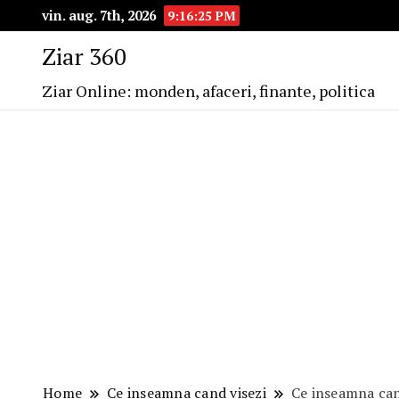
vin. aug. 7th, 2026
9:16:26 PM
Ziar 360
Ziar Online: monden, afaceri, finante, politica
Home
Ce inseamna cand visezi
Ce inseamna cand