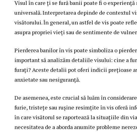
Visul în care ți se fură banii poate fi o experiență
universală. Interpretarea depinde de contextul vis
visătorului. În general, un astfel de vis poate ref
asupra propriei vieți sau de sentimente de vulner
Pierderea banilor în vis poate simboliza o pierde
important să analizăm detaliile visului: cine a fur
furați? Aceste detalii pot oferi indicii prețioase
anxietate sau nesiguranță.
De asemenea, este crucial să luăm în considerare 
furie, tristețe sau rușine resimțite în vis oferă 
în care visătorul se raportează la situațiile din v
necesitatea de a aborda anumite probleme nerezo