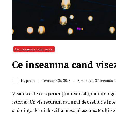
Ce inseamna cand visezi
Ce inseamna cand visezi
By
press
februarie 26, 2025
5 minutes, 27 seconds 
Visarea este o experiență universală, iar înțeleg
istoriei. Un vis recurent sau unul deosebit de int
și dorința de a-i descifra mesajul ascuns. Mulți se