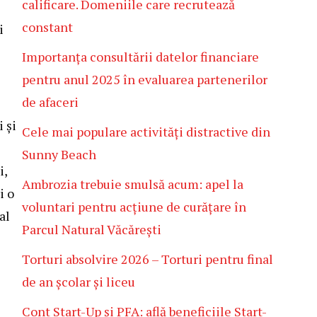
calificare. Domeniile care recrutează
constant
i
Importanța consultării datelor financiare
pentru anul 2025 în evaluarea partenerilor
de afaceri
 și
Cele mai populare activități distractive din
Sunny Beach
i,
Ambrozia trebuie smulsă acum: apel la
i o
voluntari pentru acțiune de curățare în
al
Parcul Natural Văcărești
Torturi absolvire 2026 – Torturi pentru final
de an școlar și liceu
Cont Start-Up și PFA: află beneficiile Start-