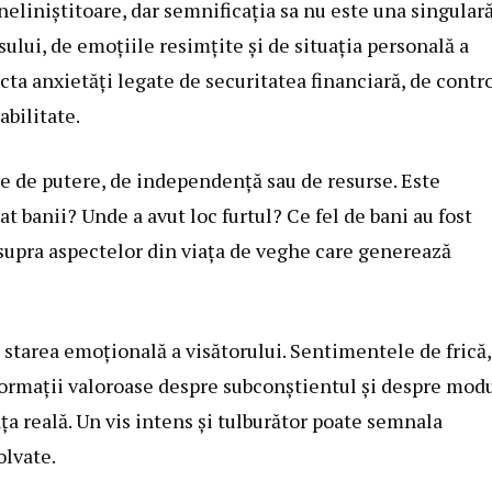
 neliniștitoare, dar semnificația sa nu este una singulară
ului, de emoțiile resimțite și de situația personală a
lecta anxietăți legate de securitatea financiară, de contr
abilitate.
re de putere, de independență sau de resurse. Este
at banii? Unde a avut loc furtul? Ce fel de bani au fost
 asupra aspectelor din viața de veghe care generează
starea emoțională a visătorului. Sentimentele de frică,
informații valoroase despre subconștientul și despre mod
iața reală. Un vis intens și tulburător poate semnala
lvate.