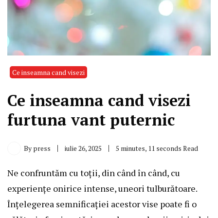
Ce inseamna cand visezi
Ce inseamna cand visezi
furtuna vant puternic
By
press
iulie 26, 2025
5 minutes, 11 seconds Read
Ne confruntăm cu toții, din când în când, cu
experiențe onirice intense, uneori tulburătoare.
Înțelegerea semnificației acestor vise poate fi o