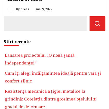
By
press
mai 9, 2025
Stiri recente
Lansarea proiectului „O nouă șansă
independenței”
Cum îți alegi încălțămintea ideală pentru vară și
confort zilnic
Rezistența mecanică a țiglei metalice la
grindină: Corelația dintre grosimea oțelului și
gradul de deformare