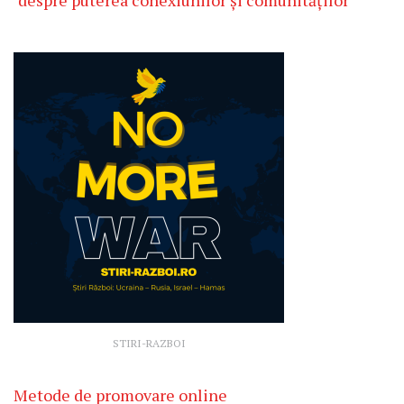
STIRI-RAZBOI
Metode de promovare online