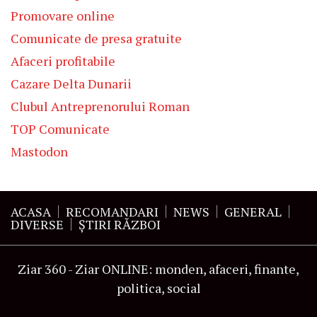
Promovare online
Comunicate de presa gratuite
Afaceri profitabile
Cazare Delta Dunarii
Clubul Antreprenorului Roman
TOP Comunicate
Mastodon
ACASA
RECOMANDARI
NEWS
GENERAL
DIVERSE
ŞTIRI RĂZBOI
Ziar 360 - Ziar ONLINE: monden, afaceri, finante,
politica, social