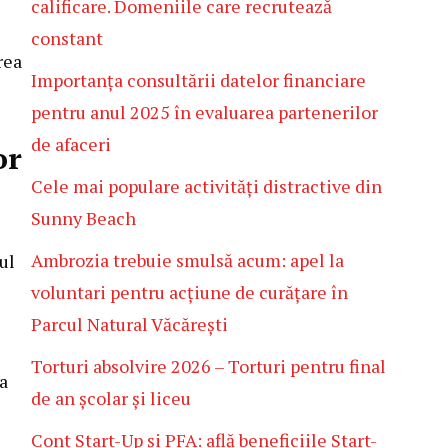
calificare. Domeniile care recrutează
constant
rea
Importanța consultării datelor financiare
pentru anul 2025 în evaluarea partenerilor
de afaceri
or
Cele mai populare activități distractive din
Sunny Beach
Ambrozia trebuie smulsă acum: apel la
ul
voluntari pentru acțiune de curățare în
Parcul Natural Văcărești
Torturi absolvire 2026 – Torturi pentru final
ta
de an școlar și liceu
Cont Start-Up și PFA: află beneficiile Start-