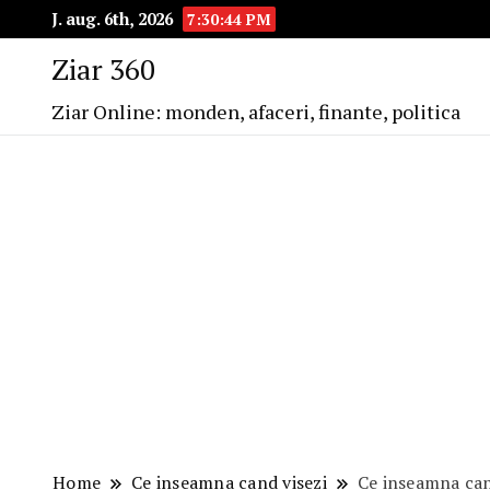
J. aug. 6th, 2026
7:30:45 PM
Ziar 360
Ziar Online: monden, afaceri, finante, politica
Home
Ce inseamna cand visezi
Ce inseamna cand