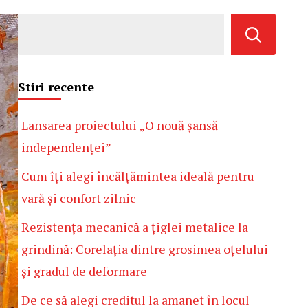
Stiri recente
Lansarea proiectului „O nouă șansă
independenței”
Cum îți alegi încălțămintea ideală pentru
vară și confort zilnic
Rezistența mecanică a țiglei metalice la
grindină: Corelația dintre grosimea oțelului
și gradul de deformare
De ce să alegi creditul la amanet în locul