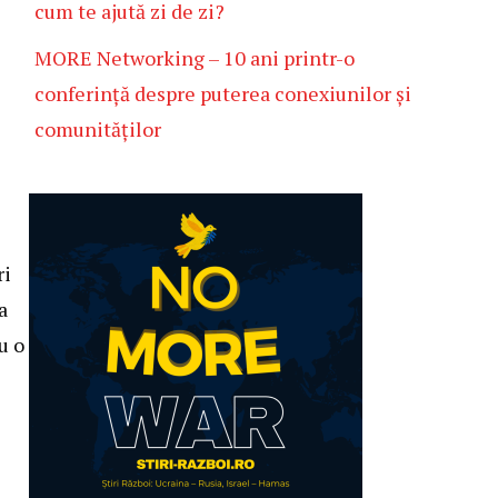
cum te ajută zi de zi?
MORE Networking – 10 ani printr-o
conferință despre puterea conexiunilor și
comunităților
ri
a
u o