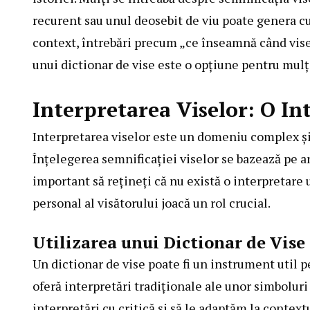
recurent sau unul deosebit de viu poate genera cur
context, întrebări precum „ce înseamnă când visez
unui dictionar de vise este o opțiune pentru mulț
Interpretarea Viselor: O In
Interpretarea viselor este un domeniu complex și f
Înțelegerea semnificației viselor se bazează pe an
important să rețineți că nu există o interpretare u
personal al visătorului joacă un rol crucial.
Utilizarea unui Dictionar de Vise
Un dictionar de vise poate fi un instrument util pe
oferă interpretări tradiționale ale unor simbolu
interpretări cu critică și să le adaptăm la context