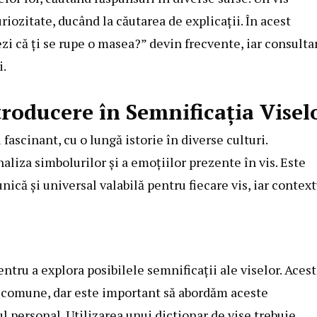
iozitate, ducând la căutarea de explicații. În acest
i că ți se rupe o masea?” devin frecvente, iar consulta
i.
troducere în Semnificația Visel
ascinant, cu o lungă istorie în diverse culturi.
aliza simbolurilor și a emoțiilor prezente în vis. Este
nică și universal valabilă pentru fiecare vis, iar context
ntru a explora posibilele semnificații ale viselor. Aces
ri comune, dar este important să abordăm aceste
ul personal. Utilizarea unui dictionar de vise trebuie