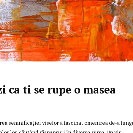
i ca ti se rupe o masea
erea semnificației viselor a fascinat omenirea de-a lung
elor lor, căutând răspunsuri în diverse surse. Un vis