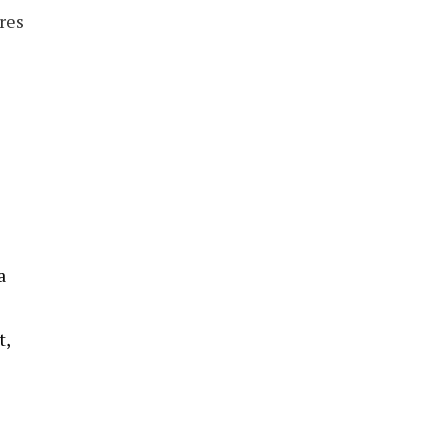
res
a
t,