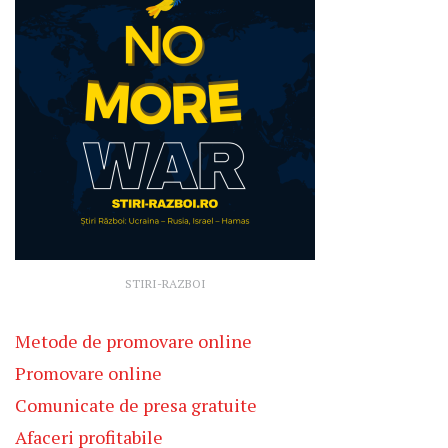
STIRI-RAZBOI
Metode de promovare online
Promovare online
Comunicate de presa gratuite
Afaceri profitabile