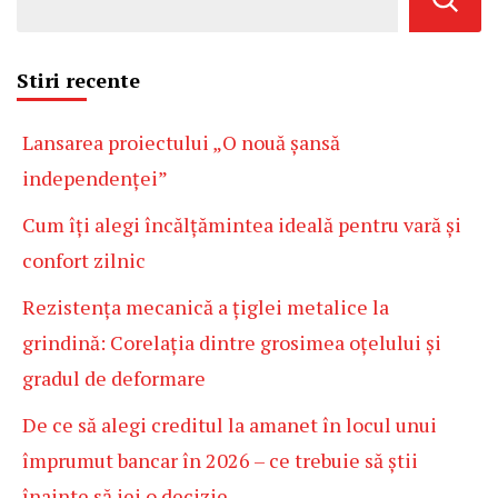
Stiri recente
Lansarea proiectului „O nouă șansă
independenței”
Cum îți alegi încălțămintea ideală pentru vară și
confort zilnic
Rezistența mecanică a țiglei metalice la
grindină: Corelația dintre grosimea oțelului și
gradul de deformare
De ce să alegi creditul la amanet în locul unui
împrumut bancar în 2026 – ce trebuie să știi
înainte să iei o decizie