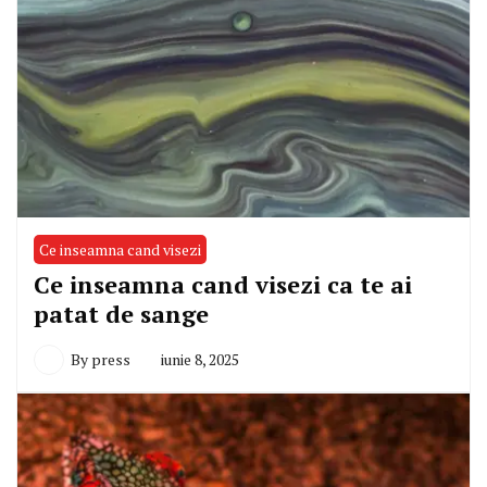
Ce inseamna cand visezi
Ce inseamna cand visezi ca te ai
patat de sange
By
press
iunie 8, 2025