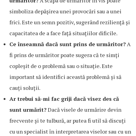
urmăritor?
A scăpa de urmăritor în vis poate
simboliza depășirea unei provocări sau a unei
frici. Este un semn pozitiv, sugerând reziliență și
capacitatea de a face față situațiilor dificile.
Ce înseamnă dacă sunt prins de urmăritor?
A
fi prins de urmăritor poate sugera că te simți
copleșit de o problemă sau o situație. Este
important să identifici această problemă și să
cauți soluții.
Ar trebui să-mi fac griji dacă visez des că
sunt urmărit?
Dacă visele de urmărire devin
frecvente și te tulbură, ar putea fi util să discuți
cu un specialist în interpretarea viselor sau cu un