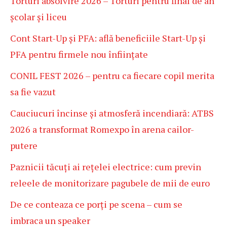
Torturi absolvire 2026 – Torturi pentru final de an
școlar și liceu
Cont Start-Up și PFA: află beneficiile Start-Up și
PFA pentru firmele nou înființate
CONIL FEST 2026 – pentru ca fiecare copil merita
sa fie vazut
Cauciucuri încinse și atmosferă incendiară: ATBS
2026 a transformat Romexpo în arena cailor-
putere
Paznicii tăcuți ai rețelei electrice: cum previn
releele de monitorizare pagubele de mii de euro
De ce conteaza ce porți pe scena – cum se
imbraca un speaker