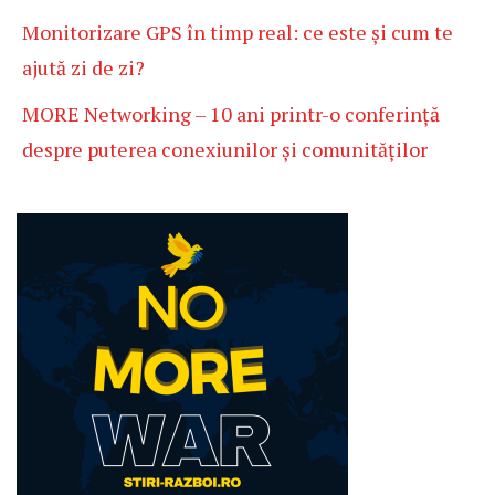
Monitorizare GPS în timp real: ce este și cum te
ajută zi de zi?
MORE Networking – 10 ani printr-o conferință
despre puterea conexiunilor și comunităților