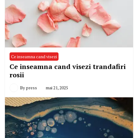
Ce inseamna cand visezi
Ce inseamna cand visezi trandafiri
rosii
By
press
mai 21, 2025