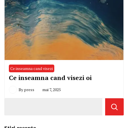
Ce inseamna cand visezi
Ce inseamna cand visezi oi
By
press
mai 7, 2025
Stiri recente