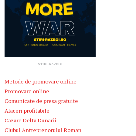
STIRI-RAZBOI
Metode de promovare online
Promovare online
Comunicate de presa gratuite
Afaceri profitabile
Cazare Delta Dunarii
Clubul Antreprenorului Roman