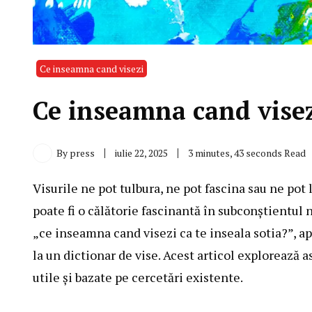
Ce inseamna cand visezi
Ce inseamna cand visezi
By
press
iulie 22, 2025
3 minutes, 43 seconds Read
Visurile ne pot tulbura, ne pot fascina sau ne pot 
poate fi o călătorie fascinantă în subconștientul
„ce inseamna cand visezi ca te inseala sotia?”, ape
la un dictionar de vise. Acest articol explorează 
utile și bazate pe cercetări existente.