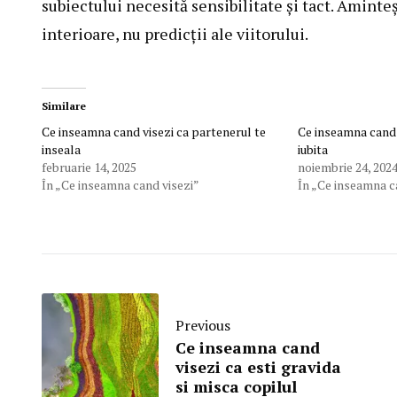
subiectului necesită sensibilitate și tact. Aminteș
interioare, nu predicții ale viitorului.
Similare
Ce inseamna cand visezi ca partenerul te
Ce inseamna cand v
inseala
iubita
februarie 14, 2025
noiembrie 24, 202
În „Ce inseamna cand visezi”
În „Ce inseamna c
Previous
Ce inseamna cand
visezi ca esti gravida
si misca copilul