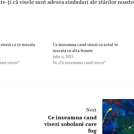
te-ți că visele sunt adesea simboluri ale stărilor noastr
isezi ca te inseala
Ce inseamna cand visezi ca sotul te
inseala cu alta femeie
4
iulie 6, 2025
and visezi”
În „Ce inseamna cand visezi”
Next
Ce inseamna cand
visezi sobolani care
fug