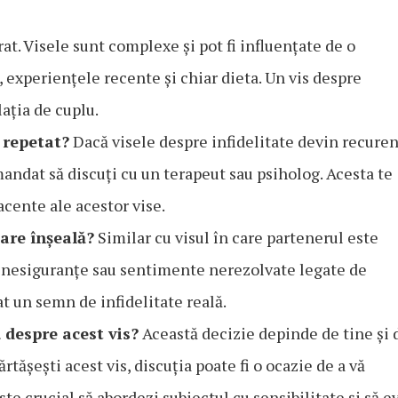
t. Visele sunt complexe și pot fi influențate de o
a, experiențele recente și chiar dieta. Un vis despre
ația de cuplu.
 repetat?
Dacă visele despre infidelitate devin recure
mandat să discuți cu un terapeut sau psiholog. Acesta te
acente ale acestor vise.
are înșeală?
Similar cu visul în care partenerul este
ți, nesiguranțe sau sentimente nerezolvate legate de
t un semn de infidelitate reală.
 despre acest vis?
Această decizie depinde de tine și 
rtășești acest vis, discuția poate fi o ocazie de a vă
te crucial să abordezi subiectul cu sensibilitate și să ev