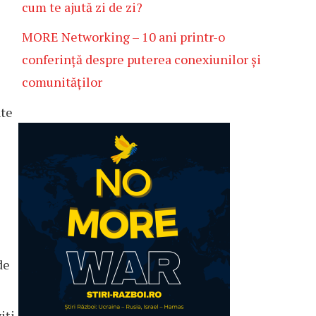
cum te ajută zi de zi?
MORE Networking – 10 ani printr-o
conferință despre puterea conexiunilor și
comunităților
nte
de
iți