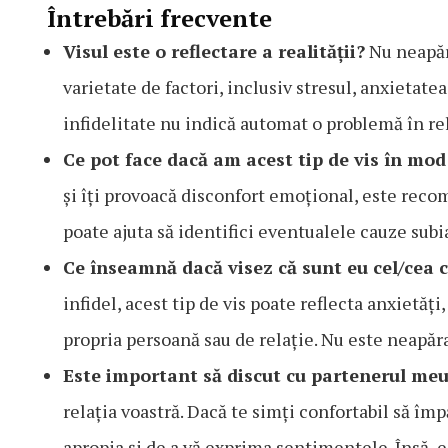
Întrebări frecvente
Visul este o reflectare a realității?
Nu neapăra
varietate de factori, inclusiv stresul, anxietate
infidelitate nu indică automat o problemă în rel
Ce pot face dacă am acest tip de vis în mod
și îți provoacă disconfort emoțional, este reco
poate ajuta să identifici eventualele cauze subi
Ce înseamnă dacă visez că sunt eu cel/cea c
infidel, acest tip de vis poate reflecta anxietă
propria persoană sau de relație. Nu este neapăra
Este important să discut cu partenerul meu
relația voastră. Dacă te simți confortabil să împă
apropia și de a vă exprima sentimentele. Însă, es