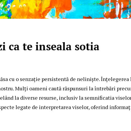
 ca te inseala sotia
lăsa cu o senzație persistentă de neliniște. Înțelegerea 
 nostru. Mulți oameni caută răspunsuri la întrebări prec
lând la diverse resurse, inclusiv la semnificatia viselor
aspecte legate de interpretarea viselor, oferind informaț