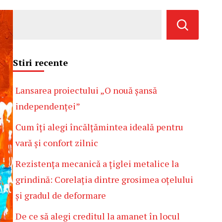
Stiri recente
Lansarea proiectului „O nouă șansă
independenței”
Cum îți alegi încălțămintea ideală pentru
vară și confort zilnic
Rezistența mecanică a țiglei metalice la
grindină: Corelația dintre grosimea oțelului
și gradul de deformare
De ce să alegi creditul la amanet în locul