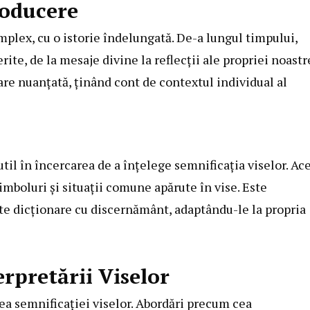
roducere
plex, cu o istorie îndelungată. De-a lungul timpului,
erite, de la mesaje divine la reflecții ale propriei noastr
are nuanțată, ținând cont de contextul individual al
util în încercarea de a înțelege semnificația viselor. Ac
simboluri și situații comune apărute în vise. Este
ste dicționare cu discernământ, adaptându-le la propria
erpretării Viselor
rea semnificației viselor. Abordări precum cea