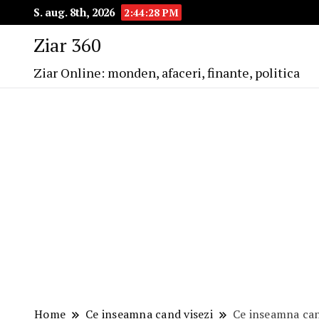
S. aug. 8th, 2026
2:44:28 PM
Ziar 360
Ziar Online: monden, afaceri, finante, politica
Home
Ce inseamna cand visezi
Ce inseamna cand