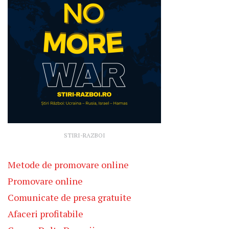
STIRI-RAZBOI
Metode de promovare online
Promovare online
Comunicate de presa gratuite
Afaceri profitabile