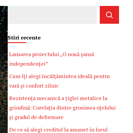
Stiri recente
Lansarea proiectului „O nouă șansă
independenței”
Cum îți alegi încălțămintea ideală pentru
vară și confort zilnic
Rezistența mecanică a țiglei metalice la
grindină: Corelația dintre grosimea oțelului
și gradul de deformare
De ce să alegi creditul la amanet în locul