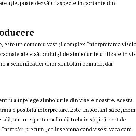
u atenție, poate dezvălui aspecte importante din
roducere
e, este un domeniu vast și complex. Interpretarea visel
sonale ale visătorului și de simbolurile utilizate în vis
are a semnificației unor simboluri comune, dar
entru a înțelege simbolurile din visele noastre. Acesta
ăruia o posibilă interpretare. Este important să reținem
ală, iar interpretarea finală trebuie să țină cont de
lui. Întrebări precum „ce inseamna cand visezi vaca care