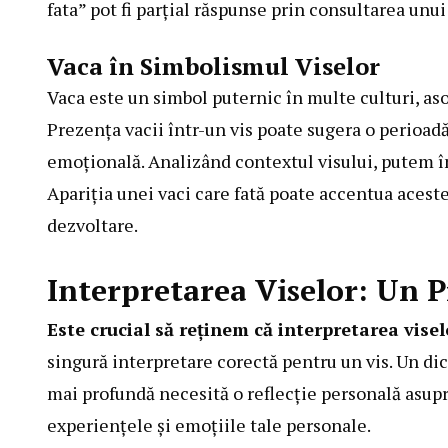
fata” pot fi parțial răspunse prin consultarea unui 
Vaca în Simbolismul Viselor
Vaca este un simbol puternic în multe culturi, aso
Prezența vacii într-un vis poate sugera o perioad
emoțională. Analizând contextul visului, putem înț
Apariția unei vaci care fată poate accentua acest
dezvoltare.
Interpretarea Viselor: Un 
Este crucial să reținem că interpretarea visel
singură interpretare corectă pentru un vis. Un dic
mai profundă necesită o reflecție personală asupra
experiențele și emoțiile tale personale.