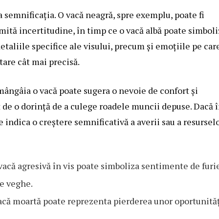
a semnificația. O vacă neagră, spre exemplu, poate fi
ită incertitudine, în timp ce o vacă albă poate simboli
etaliile specifice ale visului, precum și emoțiile pe car
tare cât mai precisă.
mângâia o vacă poate sugera o nevoie de confort și
t de o dorință de a culege roadele muncii depuse. Dacă 
 indica o creștere semnificativă a averii sau a resurselo
acă agresivă în vis poate simboliza sentimente de furi
de veghe.
că moartă poate reprezenta pierderea unor oportunită