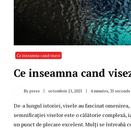
Ce inseamna cand visezi
Ce inseamna cand visez
By
press
octombrie 21, 2025
4 minutes, 35 seconds
De-a lungul istoriei, visele au fascinat omenirea
semnificației viselor este o călătorie complexă, i
un punct de plecare excelent. Mulți se întreabă c