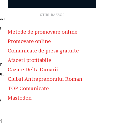
STIRI-RAZBOI
za
e
Metode de promovare online
Promovare online
Comunicate de presa gratuite
Afaceri profitabile
în
Cazare Delta Dunarii
r.
Clubul Antreprenorului Roman
TOP Comunicate
Mastodon
e
ți