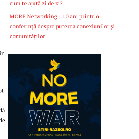
cum te ajută zi de zi?
MORE Networking – 10 ani printr-o
conferință despre puterea conexiunilor și
comunităților
în
ot
dă
 de