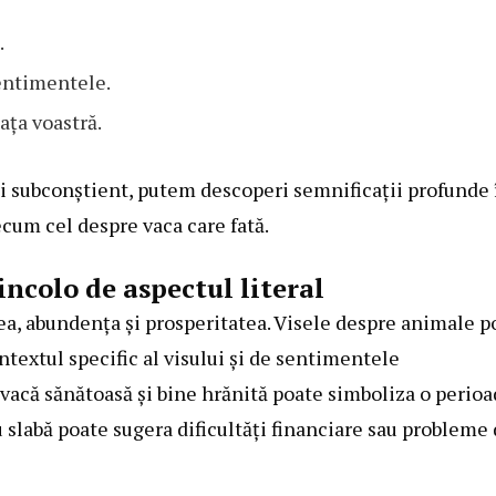
.
sentimentele.
ața voastră.
lui subconștient, putem descoperi semnificații profunde 
ecum cel despre vaca care fată.
incolo de aspectul literal
atea, abundența și prosperitatea. Visele despre animale p
ntextul specific al visului și de sentimentele
vacă sănătoasă și bine hrănită poate simboliza o perioa
u slabă poate sugera dificultăți financiare sau probleme