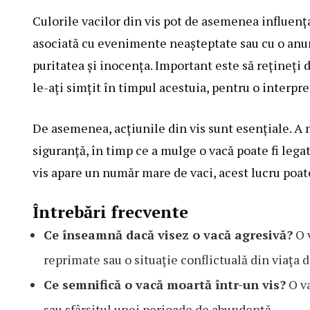
Culorile vacilor din vis pot de asemenea influenț
asociată cu evenimente neașteptate sau cu o anum
puritatea și inocența. Important este să rețineți d
le-ați simțit în timpul acestuia, pentru o interpre
De asemenea, acțiunile din vis sunt esențiale. A 
siguranță, în timp ce a mulge o vacă poate fi lega
vis apare un număr mare de vaci, acest lucru poate
Întrebări frecvente
Ce înseamnă dacă visez o vacă agresivă?
O v
reprimate sau o situație conflictuală din viața 
Ce semnifică o vacă moartă într-un vis?
O va
sau sfârșitul unei perioade de abundență.