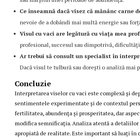
Ce înseamnă dacă visez că mănânc carne de
nevoie de a dobândi mai multă energie sau forț
Visul cu vaci are legătură cu viața mea pro
profesional, succesul sau dimpotrivă, dificultăți
Ar trebui să consult un specialist în interp
Dacă visul te tulbură sau dorești o analiză mai 
Concluzie
Interpretarea viselor cu vaci este complexă și dep
sentimentele experimentate și de contextul person
fertilitatea, abundența și prosperitatea, dar aspec
modifica semnificația. Analiza atentă a detaliilor
apropiată de realitate. Este important să luați î