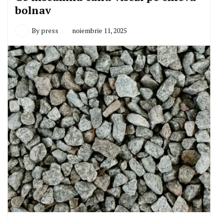
bolnav
By
press
noiembrie 11, 2025