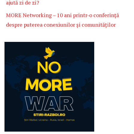
ajută zi de zi?
MORE Networking – 10 ani printr-o conferință
despre puterea conexiunilor și comunităților