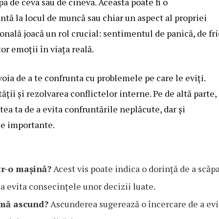
a de ceva sau de cineva. Aceasta poate fi o
santă la locul de muncă sau chiar un aspect al propriei
ională joacă un rol crucial: sentimentul de panică, de fr
or emoții în viața reală.
voia de a te confrunta cu problemele pe care le eviți.
ii și rezolvarea conflictelor interne. Pe de altă parte,
tea ta de a evita confruntările neplăcute, dar și
me importante.
tr-o mașină?
Acest vis poate indica o dorință de a scăp
e a evita consecințele unor decizii luate.
i mă ascund?
Ascunderea sugerează o încercare de a evi