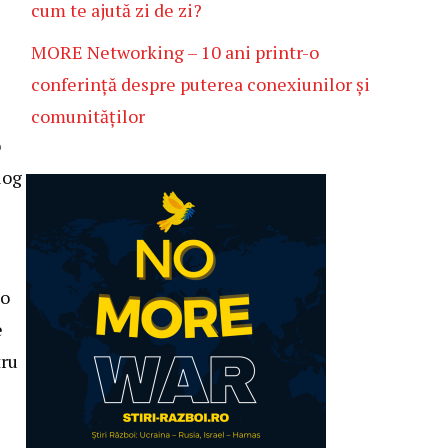
cum te ajută zi de zi?
MORE Networking – 10 ani printr-o
conferință despre puterea conexiunilor și
comunităților
o
log
 o
e
tru