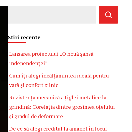
Stiri recente
Lansarea proiectului „O nouă șansă
independenței”
Cum îți alegi încălțămintea ideală pentru
vară și confort zilnic
Rezistența mecanică a țiglei metalice la
grindină: Corelația dintre grosimea oțelului
și gradul de deformare
De ce să alegi creditul la amanet în locul