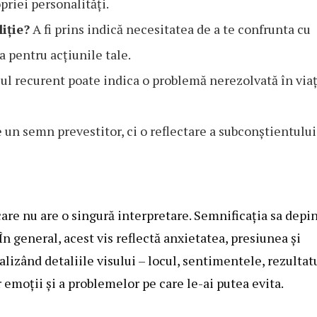
priei personalități.
iție?
A fi prins indică necesitatea de a te confrunta cu
a pentru acțiunile tale.
ul recurent poate indica o problemă nerezolvată în via
 un semn prevestitor, ci o reflectare a subconștientului
 care nu are o singură interpretare. Semnificația sa depi
În general, acest vis reflectă anxietatea, presiunea și
izând detaliile visului – locul, sentimentele, rezultatu
 emoții și a problemelor pe care le-ai putea evita.