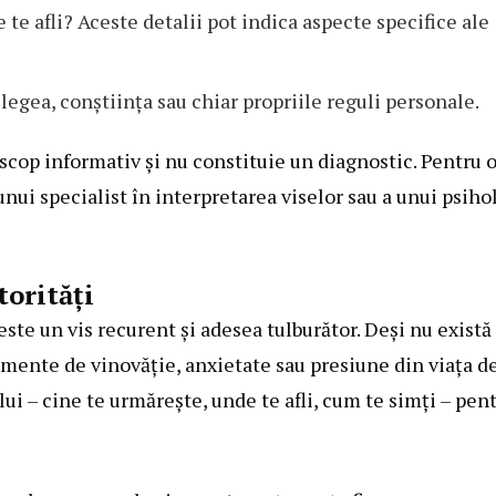
 te afli? Aceste detalii pot indica aspecte specifice ale
legea, conștiința sau chiar propriile reguli personale.
scop informativ și nu constituie un diagnostic. Pentru 
unui specialist în interpretarea viselor sau a unui psiho
torități
 este un vis recurent și adesea tulburător. Deși nu există
timente de vinovăție, anxietate sau presiune din viața d
ui – cine te urmărește, unde te afli, cum te simți – pen