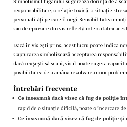
Simbolismul fugarului sugerează dorința de a scăp
responsabilitate, o relație toxică, o situație stre
personalități pe care îl negi. Sensibilitatea emoț
sau de epuizare din vis reflectă intensitatea acest
Dacă în vis ești prins, acest lucru poate indica ne
Capturarea simbolizează acceptarea responsabilităț
dacă reușești să scapi, visul poate sugera capacita
posibilitatea de a amâna rezolvarea unor proble
Întrebări frecvente
Ce înseamnă dacă visez că fug de poliție în
rapid de o situație dificilă, poate o încercare d
Ce înseamnă dacă visez că fug de poliție ș