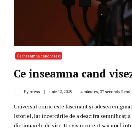
Ce inseamna cand visezi
Ce inseamna cand visezi
By
press
iunie 12, 2025
4 minutes, 27 seconds Read
Universul oniric este fascinant și adesea enigmat
istoriei, iar încercările de a descifra semnificaț
dictionarele de vise. Un vis recurent sau unul int