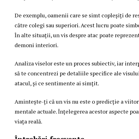
De exemplu, oamenii care se simt copleșiți de res
către colegi sau superiori. Acest lucru poate simbo
În alte situații, un vis despre atac poate reprezen
demoni interiori.
Analiza viselor este un proces subiectiv, iar inte
să te concentrezi pe detaliile specifice ale visului
atacul, și ce sentimente ai simțit.
Amintește-ți că un vis nu este o predicție a viitor
mentale actuale. Înțelegerea acestor aspecte poat
viața reală.