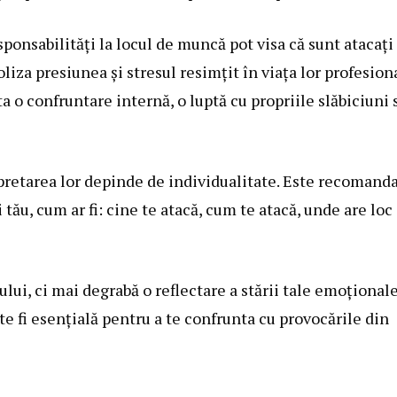
ponsabilități la locul de muncă pot visa că sunt atacați
liza presiunea și stresul resimțit în viața lor profesiona
ta o confruntare internă, o luptă cu propriile slăbiciuni 
rpretarea lor depinde de individualitate. Este recomand
 tău, cum ar fi: cine te atacă, cum te atacă, unde are loc
ului, ci mai degrabă o reflectare a stării tale emoționale
e fi esențială pentru a te confrunta cu provocările din