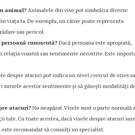
un animal?
Animalele din vise pot simboliza diverse
 din viața ta. De exemplu, un câine poate reprezenta
rădare sau pericol.
o persoană cunoscută?
Dacă persoana este apropiată,
în relația voastră sau sentimente nerostite. Este import
te despre atacuri pot indica un nivel crescut de stres s
ici sursele acestor sentimente și să găsești modalități d
pre atacuri?
Nu neapărat. Visele sunt o parte normală 
ii tale. Cu toate acestea, dacă visele despre atacuri sun
 este recomandat să consulți un specialist.