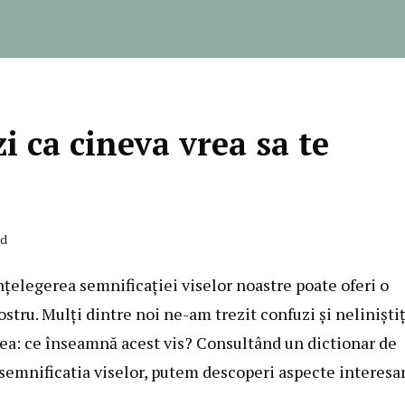
 ca cineva vrea sa te
ad
nțelegerea semnificației viselor noastre poate oferi o
tru. Mulți dintre noi ne-am trezit confuzi și neliniștiț
rea: ce înseamnă acest vis? Consultând un dictionar de
 semnificatia viselor, putem descoperi aspecte interesa