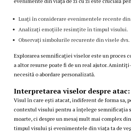
evenimente din viața de zi cu zi este crucială pen
Luați în considerare evenimentele recente din 
Analizați emoțiile resimțite în timpul visului.
Observați simbolurile recurente din visele dvs.
Explorarea semnificației viselor este un proces co
a altor resurse poate fi de un real ajutor. Amintiți
necesită o abordare personalizată.
Interpretarea viselor despre atac:
Visul în care ești atacat, indiferent de forma sa, 
contextul visului pentru a înțelege semnificația s
moarte, ci despre un mesaj mult mai complex din 
timpul visului și evenimentele din viața ta de veg