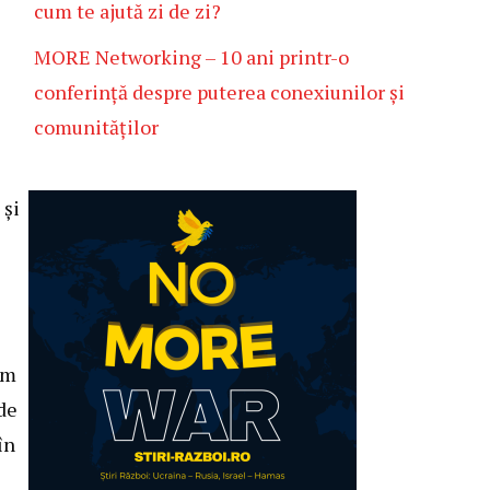
cum te ajută zi de zi?
MORE Networking – 10 ani printr-o
conferință despre puterea conexiunilor și
comunităților
 și
ăm
 de
în