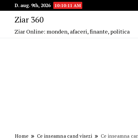
D. aug. 9th, 2026
10:10:12 AM
Ziar 360
Ziar Online: monden, afaceri, finante, politica
Home
Ce inseamna cand visezi
Ce inseamna can