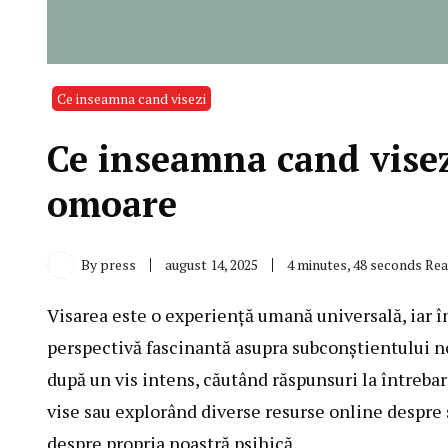
Ce inseamna cand visezi
Ce inseamna cand visezi
omoare
By
press
august 14, 2025
4 minutes, 48 seconds Re
Visarea este o experiență umană universală, iar î
perspectivă fascinantă asupra subconștientului nos
după un vis intens, căutând răspunsuri la întreba
vise sau explorând diverse resurse online despre
despre propria noastră psihică.