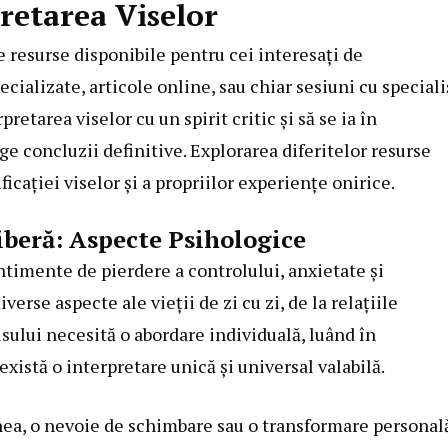
retarea Viselor
de resurse disponibile pentru cei interesați de
ecializate, articole online, sau chiar sesiuni cu speciali
etarea viselor cu un spirit critic și să se ia în
e concluzii definitive. Explorarea diferitelor resurse
cației viselor și a propriilor experiențe onirice.
iberă: Aspecte Psihologice
entimente de pierdere a controlului, anxietate și
erse aspecte ale vieții de zi cu zi, de la relațiile
isului necesită o abordare individuală, luând în
xistă o interpretare unică și universal valabilă.
ea, o nevoie de schimbare sau o transformare personală