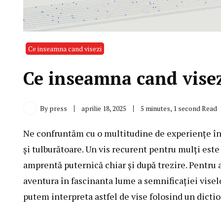
Ce inseamna cand visezi
Ce inseamna cand visezi
By
press
aprilie 18, 2025
5 minutes, 1 second Read
Ne confruntăm cu o multitudine de experiențe în t
și tulburătoare. Un vis recurent pentru mulți este
amprentă puternică chiar și după trezire. Pentru
aventura în fascinanta lume a semnificației visel
putem interpreta astfel de vise folosind un dictio