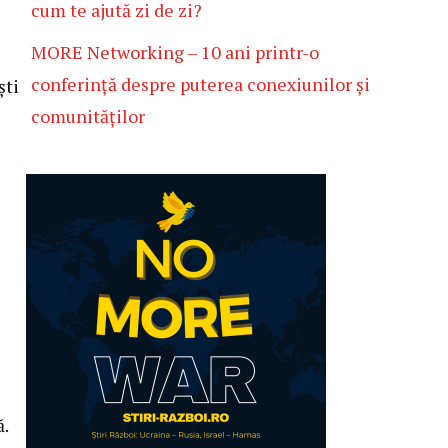
cum te ajută zi de zi?
MORE Networking – 10 ani printr-o
conferință despre puterea conexiunilor și
ști
comunităților
.