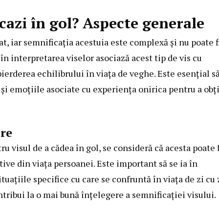
cazi în gol? Aspecte generale
at, iar semnificația acestuia este complexă și nu poate f
 în interpretarea viselor asociază acest tip de vis cu
ierderea echilibrului în viața de veghe. Este esențial s
și emoțiile asociate cu experiența onirica pentru a obț
ere
tru visul de a cădea în gol, se consideră că acesta poate f
tive din viața persoanei. Este important să se ia în
uațiile specifice cu care se confruntă în viața de zi cu z
tribui la o mai bună înțelegere a semnificației visului.