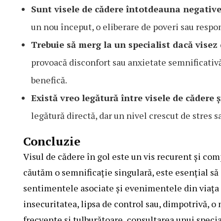
Sunt visele de cădere întotdeauna negativ
un nou început, o eliberare de poveri sau respon
Trebuie să merg la un specialist dacă visez
provoacă disconfort sau anxietate semnificativă
benefică.
Există vreo legătură între visele de cădere 
legătură directă, dar un nivel crescut de stres s
Concluzie
Visul de cădere în gol este un vis recurent și comp
căutăm o semnificație singulară, este esențial să 
sentimentele asociate și evenimentele din viața d
insecuritatea, lipsa de control sau, dimpotrivă, o
frecvente și tulburătoare, consultarea unui specia