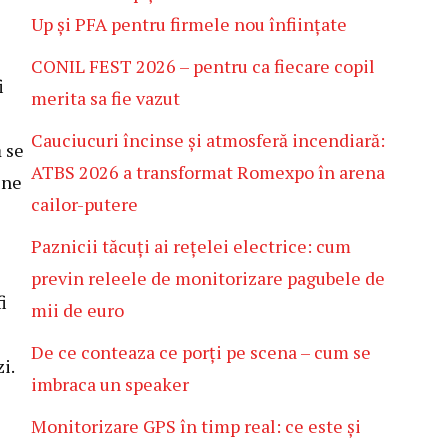
Up și PFA pentru firmele nou înființate
CONIL FEST 2026 – pentru ca fiecare copil
i
merita sa fie vazut
Cauciucuri încinse și atmosferă incendiară:
ă se
ATBS 2026 a transformat Romexpo în arena
ine
cailor-putere
Paznicii tăcuți ai rețelei electrice: cum
previn releele de monitorizare pagubele de
i
mii de euro
De ce conteaza ce porți pe scena – cum se
i.
imbraca un speaker
Monitorizare GPS în timp real: ce este și