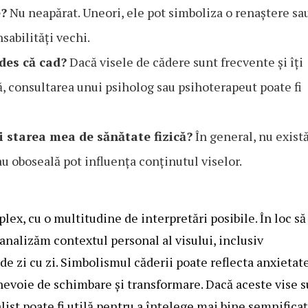
e?
Nu neapărat. Uneori, ele pot simboliza o renaștere sa
sabilități vechi.
 des că cad?
Dacă visele de cădere sunt frecvente și îți
, consultarea unui psiholog sau psihoterapeut poate fi
și starea mea de sănătate fizică?
În general, nu există
au oboseală pot influența conținutul viselor.
lex, cu o multitudine de interpretări posibile. În loc să
analizăm contextul personal al visului, inclusiv
e zi cu zi. Simbolismul căderii poate reflecta anxietate
 nevoie de schimbare și transformare. Dacă aceste vise 
list poate fi utilă pentru a înțelege mai bine semnificaț