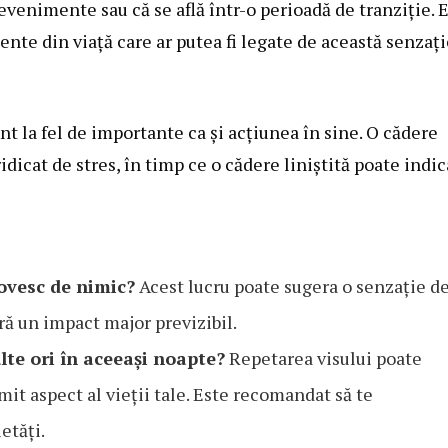
evenimente sau că se află într-o perioadă de tranziție. 
te din viață care ar putea fi legate de această senzați
 la fel de importante ca și acțiunea în sine. O cădere
dicat de stres, în timp ce o cădere liniștită poate indic
ovesc de nimic?
Acest lucru poate sugera o senzație d
ără un impact major previzibil.
lte ori în aceeași noapte?
Repetarea visului poate
it aspect al vieții tale. Este recomandat să te
etăți.