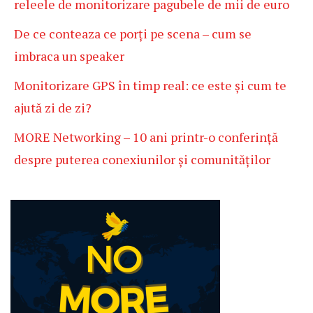
releele de monitorizare pagubele de mii de euro
De ce conteaza ce porți pe scena – cum se
imbraca un speaker
Monitorizare GPS în timp real: ce este și cum te
ajută zi de zi?
MORE Networking – 10 ani printr-o conferință
despre puterea conexiunilor și comunităților