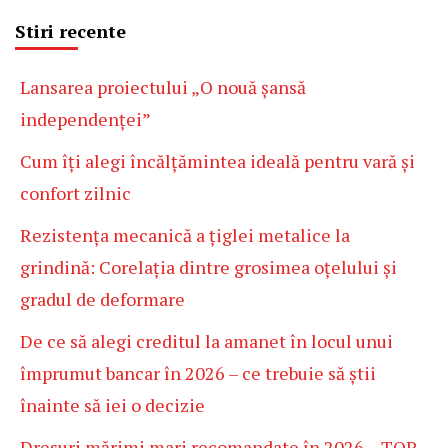
Stiri recente
Lansarea proiectului „O nouă șansă
independenței”
Cum îți alegi încălțămintea ideală pentru vară și
confort zilnic
Rezistența mecanică a țiglei metalice la
grindină: Corelația dintre grosimea oțelului și
gradul de deformare
De ce să alegi creditul la amanet în locul unui
împrumut bancar în 2026 – ce trebuie să știi
înainte să iei o decizie
Dresuri mărimi mari recomandate în 2026 – TOP