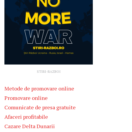
STIRI-RAZBOI
Metode de promovare online
Promovare online
Comunicate de presa gratuite
Afaceri profitabile
Cazare Delta Dunarii