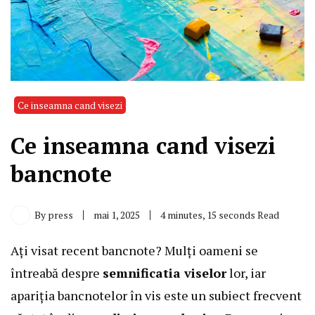
Ce inseamna cand visezi
Ce inseamna cand visezi
bancnote
By
press
mai 1, 2025
4 minutes, 15 seconds Read
Ați visat recent bancnote? Mulți oameni se
întreabă despre
semnificatia viselor
lor, iar
apariția bancnotelor în vis este un subiect frecvent