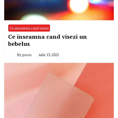
Ce inseamna cand visezi
Ce inseamna cand visezi un
bebelus
By
press
iulie 13, 2025