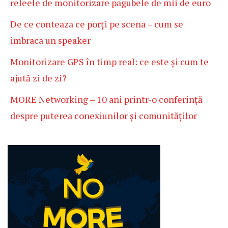
releele de monitorizare pagubele de mii de euro
De ce conteaza ce porți pe scena – cum se
imbraca un speaker
Monitorizare GPS în timp real: ce este și cum te
ajută zi de zi?
MORE Networking – 10 ani printr-o conferință
despre puterea conexiunilor și comunităților