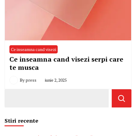
Ce inseamna cand visezi
Ce inseamna cand visezi serpi care
te musca
By
press
iunie 2, 2025
Stiri recente