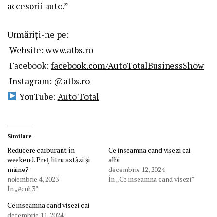
accesorii auto.”
Urmăriți-ne pe:
Website:
www.atbs.ro
Facebook:
facebook.com/AutoTotalBusinessShow
Instagram:
@atbs.ro
YouTube:
Auto Total
Similare
Reducere carburant în
Ce inseamna cand visezi cai
weekend. Preț litru astăzi și
albi
mâine?
decembrie 12, 2024
noiembrie 4, 2023
În „Ce inseamna cand visezi”
În „#cub3”
Ce inseamna cand visezi cai
decembrie 11, 2024