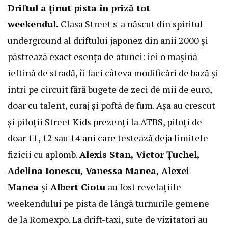
Driftul a ținut pista în priză tot
weekendul.
Clasa Street s-a născut din spiritul
underground al driftului japonez din anii 2000 și
păstrează exact esența de atunci: iei o mașină
ieftină de stradă, îi faci câteva modificări de bază și
intri pe circuit fără bugete de zeci de mii de euro,
doar cu talent, curaj și poftă de fum. Așa au crescut
și piloții Street Kids prezenți la ATBS, piloți de
doar 11, 12 sau 14 ani care testează deja limitele
fizicii cu aplomb.
Alexis Stan, Victor Țuchel,
Adelina Ionescu, Vanessa Manea, Alexei
Manea
și
Albert Ciotu
au fost revelațiile
weekendului pe pista de lângă turnurile gemene
de la Romexpo. La drift-taxi, sute de vizitatori au