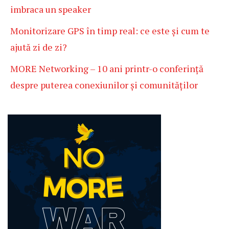
imbraca un speaker
Monitorizare GPS în timp real: ce este și cum te
ajută zi de zi?
MORE Networking – 10 ani printr-o conferință
despre puterea conexiunilor și comunităților