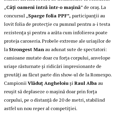
„
Câți oameni intră într-o mașină
” de oraș. La
concursul „
Sparge folia PPF”,
participanții au
lovit folia de protecție cu pumnul pentru a-i testa
rezistența și pentru a arăta cum infolierea poate
proteja caroseria. Probele extreme ale uriașilor de
la
Strongest Man
au adunat sute de spectatori:
camioane mutate doar cu forța corpului, anvelope
uriașe răsturnate și ridicări impresionante de
greutăți au făcut parte din show-ul de la Romexpo.
Campionii
Vlăduț Angheloiu
și
Raul Alba
au
reușit să deplaseze o mașină doar prin forța
corpului, pe o distanță de 20 de metri, stabilind
astfel un nou reper al competiției.