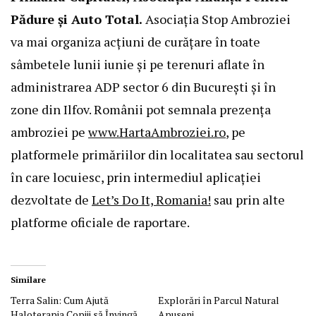
Pădure și Auto Total.
Asociația Stop Ambroziei
va mai organiza acțiuni de curățare în toate
sâmbetele lunii iunie și pe terenuri aflate în
administrarea ADP sector 6 din București și în
zone din Ilfov. Românii pot semnala prezența
ambroziei pe
www.HartaAmbroziei.ro
, pe
platformele primăriilor din localitatea sau sectorul
în care locuiesc, prin intermediul aplicației
dezvoltate de
Let’s Do It, Romania!
sau prin alte
platforme oficiale de raportare.
Similare
Terra Salin: Cum Ajută
Explorări în Parcul Natural
Haloterapia Copiii să Învingă
Apuseni