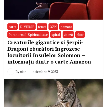
carte
DIVERSE
femei
OZN
pamant
Paranormal-Spiritualitate
spital
viteză
zbor
Creaturile gigantice şi Şerpii-
Dragoni zburători îngrozesc
locuitorii Insulelor Solomon –
informaţii dintr-o carte Amazon
By
ziar
noiembrie 9, 2023