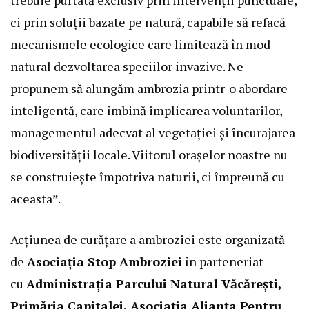
trebuie purtată exclusiv prin intervenții punctuale,
ci prin soluții bazate pe natură, capabile să refacă
mecanismele ecologice care limitează în mod
natural dezvoltarea speciilor invazive. Ne
propunem să alungăm ambrozia printr-o abordare
inteligentă, care îmbină implicarea voluntarilor,
managementul adecvat al vegetației și încurajarea
biodiversității locale. Viitorul orașelor noastre nu
se construiește împotriva naturii, ci împreună cu
aceasta”.
Acțiunea de curățare a ambroziei este organizată
de
Asociația Stop Ambroziei
în parteneriat
cu
Administrația Parcului Natural Văcărești,
Primăria Capitalei, Asociația Alianța Pentru