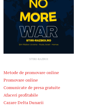
STIRI-RAZBOI
Metode de promovare online
Promovare online
Comunicate de presa gratuite
Afaceri profitabile
Cazare Delta Dunarii