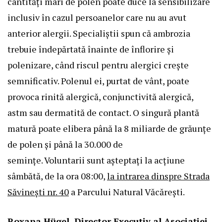
cantități mari de polen poate duce la sensibilizare
inclusiv în cazul persoanelor care nu au avut
anterior alergii. Specialiștii spun că ambrozia
trebuie îndepărtată înainte de înflorire și
polenizare, când riscul pentru alergici crește
semnificativ. Polenul ei, purtat de vânt, poate
provoca rinită alergică, conjunctivită alergică,
astm sau dermatită de contact. O singură plantă
matură poate elibera până la 8 miliarde de grăunțe
de polen și până la 30.000 de
semințe. Voluntarii sunt așteptați la acțiune
sâmbătă, de la ora 08:00,
la intrarea dinspre Strada
Săvinești nr. 40
a Parcului Natural Văcărești.
Roxana Hügel,
D
irector
E
xecutiv al Asociației