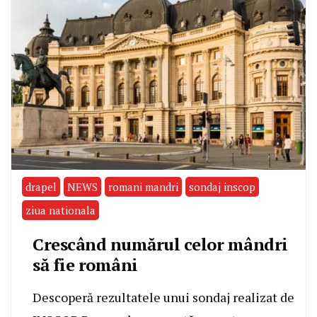
drapel
NEWS
romani mandri
sondaj inscop
ziua nationala
Crescând numărul celor mândri
să fie români
Descoperă rezultatele unui sondaj realizat de