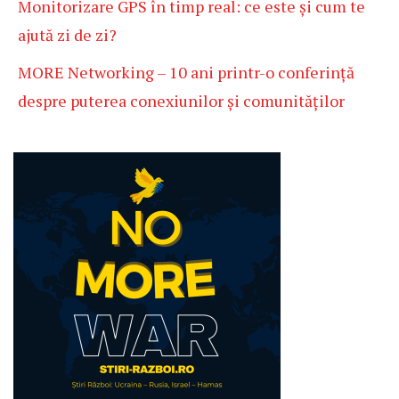
Monitorizare GPS în timp real: ce este și cum te
ajută zi de zi?
MORE Networking – 10 ani printr-o conferință
despre puterea conexiunilor și comunităților