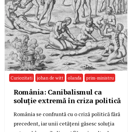
Curiozitati
johan de witt
olanda
prim-ministru
România: Canibalismul ca
soluție extremă în criza politică
România se confruntă cu o criză politică fără
precedent, iar unii cetățeni găsesc soluția