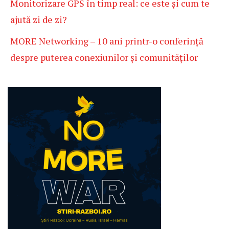
Monitorizare GPS în timp real: ce este și cum te
ajută zi de zi?
MORE Networking – 10 ani printr-o conferință
despre puterea conexiunilor și comunităților