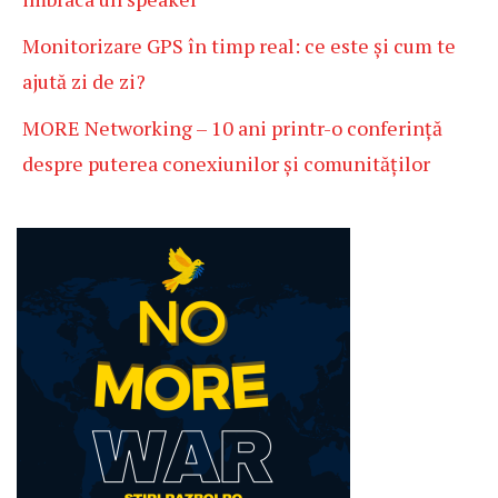
Monitorizare GPS în timp real: ce este și cum te
ajută zi de zi?
MORE Networking – 10 ani printr-o conferință
despre puterea conexiunilor și comunităților