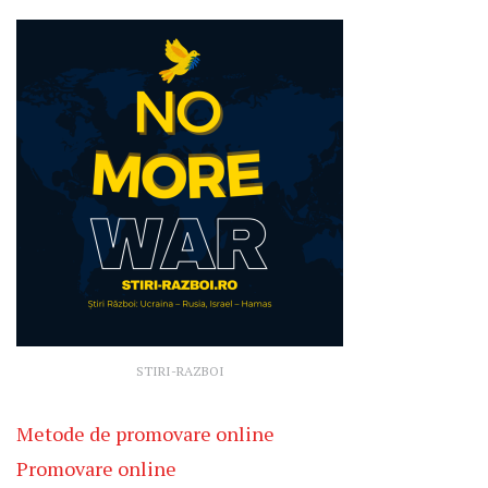
STIRI-RAZBOI
Metode de promovare online
Promovare online