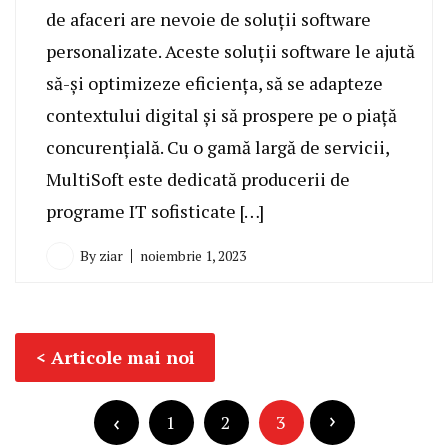
de afaceri are nevoie de soluții software
personalizate. Aceste soluții software le ajută
să-și optimizeze eficiența, să se adapteze
contextului digital și să prospere pe o piață
concurențială. Cu o gamă largă de servicii,
MultiSoft este dedicată producerii de
programe IT sofisticate […]
By
ziar
noiembrie 1, 2023
Navigare
Articole mai noi
în
Paginație
articole
articole
1
2
3