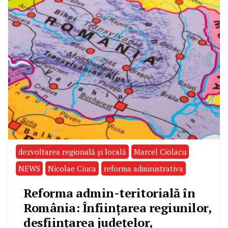
dezvoltarea regională şi locală
Marcel Ciolacu
NEWS
Nicolae Ciuca
reforma administrativa
Reforma admin-teritorială în
România: Înființarea regiunilor,
desființarea județelor,