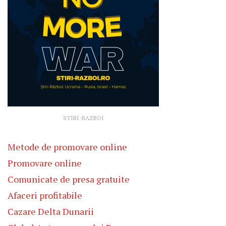
STIRI-RAZBOI
Metode de promovare online
Promovare online
Comunicate de presa gratuite
Afaceri profitabile
Cazare Delta Dunarii