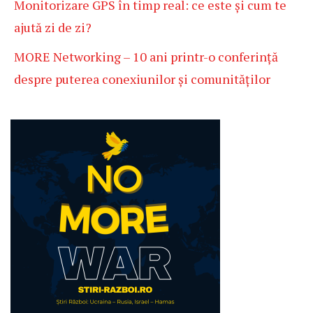
Monitorizare GPS în timp real: ce este și cum te
ajută zi de zi?
MORE Networking – 10 ani printr-o conferință
despre puterea conexiunilor și comunităților