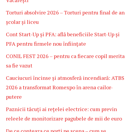
Torturi absolvire 2026 – Torturi pentru final de an
școlar și liceu
Cont Start-Up și PFA: află beneficiile Start-Up și
PFA pentru firmele nou înființate
CONIL FEST 2026 – pentru ca fiecare copil merita
sa fie vazut
Cauciucuri încinse și atmosferă incendiară: ATBS
2026 a transformat Romexpo în arena cailor-
putere
Paznicii tăcuți ai rețelei electrice: cum previn
releele de monitorizare pagubele de mii de euro
De ce conteaza ce porți pe scena – cum se