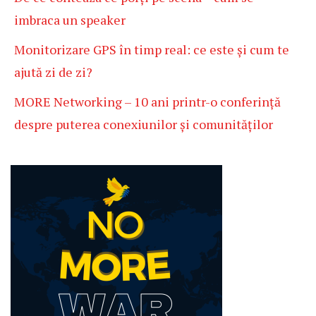
imbraca un speaker
Monitorizare GPS în timp real: ce este și cum te
ajută zi de zi?
MORE Networking – 10 ani printr-o conferință
despre puterea conexiunilor și comunităților