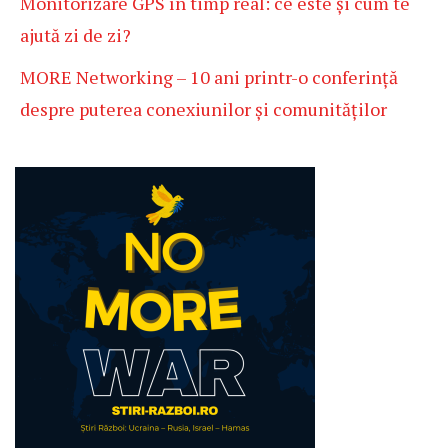
Monitorizare GPS în timp real: ce este și cum te
ajută zi de zi?
MORE Networking – 10 ani printr-o conferință
despre puterea conexiunilor și comunităților